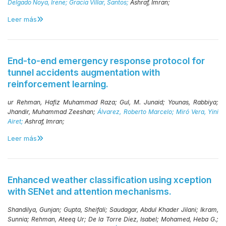
Delgado Noya, Irene;
Gracia Villar, Santos;
Ashraf, Imran;
Leer más
End-to-end emergency response protocol for
tunnel accidents augmentation with
reinforcement learning.
ur Rehman, Hafiz Muhammad Raza;
Gul, M. Junaid;
Younas, Rabbiya;
Jhandir, Muhammad Zeeshan;
Álvarez, Roberto Marcelo;
Miró Vera, Yini
Airet;
Ashraf, Imran;
Leer más
Enhanced weather classification using xception
with SENet and attention mechanisms.
Shandilya, Gunjan;
Gupta, Sheifali;
Saudagar, Abdul Khader Jilani;
Ikram,
Sunnia;
Rehman, Ateeq Ur;
De la Torre Díez, Isabel;
Mohamed, Heba G.;