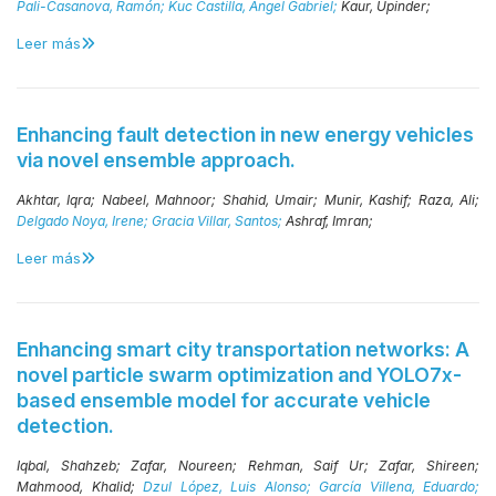
Pali-Casanova, Ramón;
Kuc Castilla, Ángel Gabriel;
Kaur, Upinder;
Leer más
Enhancing fault detection in new energy vehicles
via novel ensemble approach.
Akhtar, Iqra;
Nabeel, Mahnoor;
Shahid, Umair;
Munir, Kashif;
Raza, Ali;
Delgado Noya, Irene;
Gracia Villar, Santos;
Ashraf, Imran;
Leer más
Enhancing smart city transportation networks: A
novel particle swarm optimization and YOLO7x-
based ensemble model for accurate vehicle
detection.
Iqbal, Shahzeb;
Zafar, Noureen;
Rehman, Saif Ur;
Zafar, Shireen;
Mahmood, Khalid;
Dzul López, Luis Alonso;
García Villena, Eduardo;