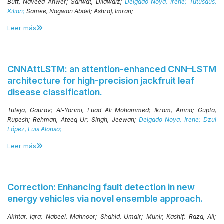
Butt, Naveed Anwer;
Sarwat, Dilawaiz;
Delgado Noya, Irene;
Tutusaus,
Kilian;
Samee, Nagwan Abdel;
Ashraf, Imran;
Leer más
CNNAttLSTM: an attention-enhanced CNN–LSTM
architecture for high-precision jackfruit leaf
disease classification.
Tuteja, Gaurav;
Al-Yarimi, Fuad Ali Mohammed;
Ikram, Amna;
Gupta,
Rupesh;
Rehman, Ateeq Ur;
Singh, Jeewan;
Delgado Noya, Irene;
Dzul
López, Luis Alonso;
Leer más
Correction: Enhancing fault detection in new
energy vehicles via novel ensemble approach.
Akhtar, Iqra;
Nabeel, Mahnoor;
Shahid, Umair;
Munir, Kashif;
Raza, Ali;