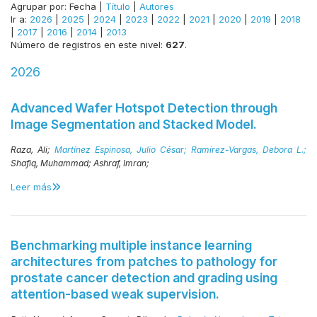
Agrupar por:
Fecha
|
Título
|
Autores
Ir a:
2026
|
2025
|
2024
|
2023
|
2022
|
2021
|
2020
|
2019
|
2018
|
2017
|
2016
|
2014
|
2013
Número de registros en este nivel:
627
.
2026
Advanced Wafer Hotspot Detection through
Image Segmentation and Stacked Model.
Raza, Ali;
Martínez Espinosa, Julio César;
Ramírez-Vargas, Debora L.;
Shafiq, Muhammad;
Ashraf, Imran;
Leer más
Benchmarking multiple instance learning
architectures from patches to pathology for
prostate cancer detection and grading using
attention-based weak supervision.