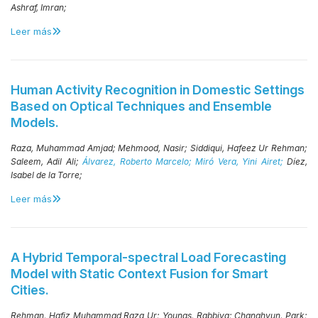
Ashraf, Imran;
Leer más
Human Activity Recognition in Domestic Settings
Based on Optical Techniques and Ensemble
Models.
Raza, Muhammad Amjad;
Mehmood, Nasir;
Siddiqui, Hafeez Ur Rehman;
Saleem, Adil Ali;
Álvarez, Roberto Marcelo;
Miró Vera, Yini Airet;
Díez,
Isabel de la Torre;
Leer más
A Hybrid Temporal-spectral Load Forecasting
Model with Static Context Fusion for Smart
Cities.
Rehman, Hafiz Muhammad Raza Ur;
Younas, Rabbiya;
Changhyun, Park;