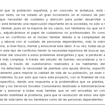
ad que la población española, y en concreto la andaluza, est
 por tanto, se ha notado un gran incremento en el número de pe
que necesitan de cuidados y atención para poder desarrollar s
o está teniendo una repercusión importante en la sociedad, no solo a n
l familiar, pues en la mayoría de los casos, son familiares los que se
s, adjudicándose el papel de cuidadores no profesionales. En cons
ca en conflictos en el núcleo familiar debido a la complejidad de 
ial y laboral con el cuidado de personas dependientes, más la sob
e, a nivel físico, mental y emocional esta labor. A su vez, todas las 
n este tipo de conflictos tienen la necesidad imperiosa de buscar ay
tentar dar solución a estos problemas emergentes y que, si perduran e
á más compleja. A través del estudio de fuentes secundarias y la 
zada, a través de cuestionarios realizados a los habitantes de
 ha detectado la necesidad de plantear una ayuda directa, específi
tamiento para mejorar la calidad de vida de su población, ya sean 
dientes. Es por esto que nace este proyecto, con la finalidad de cre
específico, dando una respuesta a la problemática que se plantea, 
liar y los Servicios Sociales Comunitarios destinado a Administracione
dar y asesorar a todas esas familias que se ven envueltas en conf
ando visibilidad al problema, para que la resolución de estos sea ópti
dad de vida tanto de los familiares como de las personas dependientes.