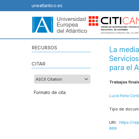
uneatlantico.es
RECURSOS
La media
Servicio
CITAR
para el 
Trabajos final
Formato de cita:
Lucía Peña Cort
Tipo de docum
URI:
https://re
869