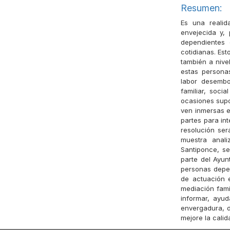
Resumen:
Es una realid
envejecida y,
dependientes 
cotidianas. Est
también a nive
estas persona
labor desembo
familiar, soc
ocasiones supon
ven inmersas e
partes para in
resolución ser
muestra anali
Santiponce, se
parte del Ayun
personas depen
de actuación 
mediación fami
informar, ayu
envergadura, d
mejore la cali