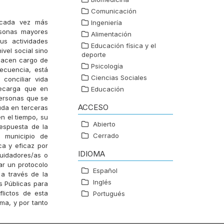
Comunicación
á cada vez más
Ingeniería
rsonas mayores
Alimentación
us actividades
Educación física y el
ivel social sino
deporte
 hacen cargo de
Psicología
ecuencia, está
Ciencias Sociales
conciliar vida
recarga que en
Educación
personas que se
ACCESO
uda en terceras
n el tiempo, su
Abierto
respuesta de la
Cerrado
l municipio de
ca y eficaz por
IDIOMA
cuidadores/as o
ar un protocolo
Español
a través de la
Inglés
s Públicas para
lictos de esta
Portugués
ma, y por tanto