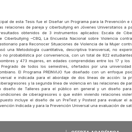
incipal de esta Tesis fue el Diseñar un Programa para la Prevención e 
as relaciones de pareja y ciberbullying en Jóvenes Universitarios a par
 resultados obtenidos de 3 instrumentos aplicados: Escala de Cibe
de Ciberbullying –CBQ, La Encuesta Nacional sobre Violencia contra
estionario para Reconocer Situaciones de Violencia de la Mujer cont
ó una Metodología cuantitativa, descriptiva transversal, no exper
o no probabilística por conveniencia, con un total de 822 estudiant
 hombres y 473 mujeres, en edades comprendidas entre los 17 y los 
Pregrado de todos los semestres, ofertados por una universidad
lombiano. El Programa PREINVIJO fue diseñado con un enfoque psi
iversal e indicada para el abordaje de dos líneas de acción: la pr
ciberagresores y la segunda línea de violencia en las relaciones de pa
 diseño de Talleres para el público en general y un diseño par
ndiciones de ciberagresores o que estén viviendo relaciones violen
puesto incluye el diseño de un PreTest y Postest para evaluar el a
vención Indicada y para la Prevención Universal una evaluación de sat