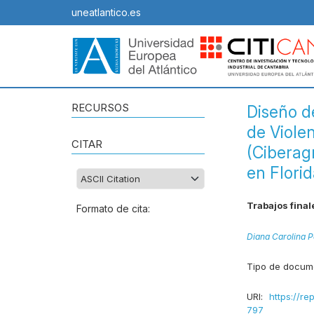
uneatlantico.es
RECURSOS
Diseño d
de Viole
CITAR
(Ciberagr
en Flori
Trabajos final
Formato de cita:
Diana Carolina 
Tipo de docum
URI:
https://re
797