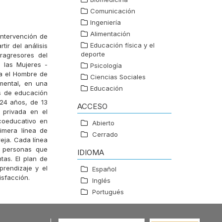
Comunicación
Ingeniería
Alimentación
intervención de
Educación física y el
tir del análisis
deporte
ragresores del
 las Mujeres -
Psicología
ra el Hombre de
Ciencias Sociales
imental, en una
Educación
es de educación
24 años, de 13
ACCESO
 privada en el
coeducativo en
Abierto
imera línea de
Cerrado
reja. Cada línea
a personas que
IDIOMA
tas. El plan de
prendizaje y el
Español
isfacción.
Inglés
Portugués