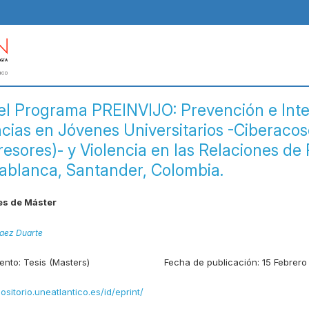
el Programa PREINVIJO: Prevención e Int
ncias en Jóvenes Universitarios -Ciberaco
esores)- y Violencia en las Relaciones de 
dablanca, Santander, Colombia.
es de Máster
Paez Duarte
ento:
Tesis (Masters)
Fecha de publicación:
15 Febrero
positorio.uneatlantico.es/id/eprint/