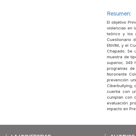
Resumen:
El objetivo Pr
violencias en l
teórico y los
Cuestionario 
ENVIM, y el Cu
Chapado. Se us
muestra de tip
superior, 349
programas de 
Nororiente Co
prevención un
Ciberbullying, 
cuenta con un
cumplan con co
evaluación pro
impacto en Pre