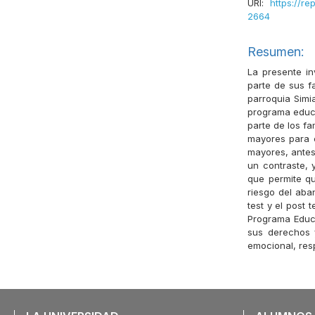
URI:
https://re
2664
Resumen:
La presente in
parte de sus f
parroquia Simi
programa educa
parte de los fa
mayores para e
mayores, antes
un contraste, 
que permite q
riesgo del aba
test y el post
Programa Educa
sus derechos y
emocional, res