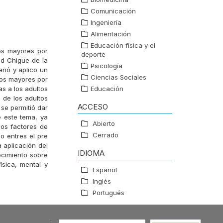
Comunicación
Ingeniería
Alimentación
Educación física y el
tos mayores por
deporte
ad Chigue de la
Psicología
eñó y aplico un
Ciencias Sociales
tos mayores por
as a los adultos
Educación
 de los adultos
ACCESO
se permitió dar
e este tema, ya
Abierto
os factores de
Cerrado
o entres el pre
 aplicación del
IDIOMA
ocimiento sobre
ísica, mental y
Español
Inglés
Portugués