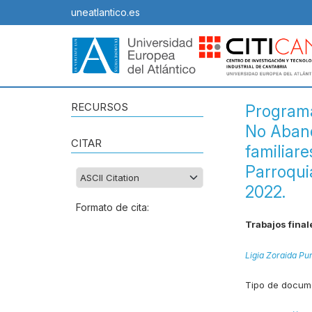
uneatlantico.es
RECURSOS
Programa
No Aband
CITAR
familiar
Parroqui
2022.
Formato de cita:
Trabajos final
Ligia Zoraida Pu
Tipo de docum