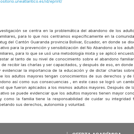
positorio.uneatlantico.es/id/eprint/
vestigación se centra en la problemática del abandono de los adul
amiliares, para lo que nos centramos específicamente en la comunid
atug del Cantón Guaranda provincia Bolívar, Ecuador, en donde se dis
tivo para la prevención y sensibilización del No Abandono a los adul
miliares, para lo que se usó una metodología mixta y se aplicó encuest
star al tanto de su nivel de conocimiento sobre el abandono familiar
 de recibir las charlas y ser capacitados, y después de eso, en donde 
y evidenciar la importancia de la educación y de dictar charlas sobr
ue los adultos mayores tengan conocimientos de sus derechos y de l
ndono así como sus consecuencias , en este caso se logró un cambi
 test que fueron aplicados a los mismos adultos mayores. Después de la
tivo se puede evidenciar que los adultos mayores tienen mayor con
 como la familia tiene la responsabilidad de cuidar su integridad f
petando sus derechos, autonomía y voluntad.