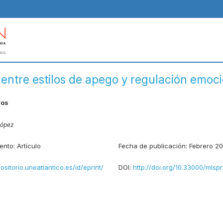
 entre estilos de apego y regulación emoc
ros
López
ento:
Artículo
Fecha de publicación:
Febrero 20
positorio.uneatlantico.es/id/eprint/
DOI:
http://doi.org/10.33000/mlspr