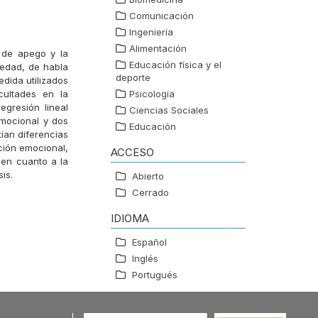
Comunicación
Ingeniería
Alimentación
s de apego y la
Educación física y el
edad, de habla
deporte
dida utilizados
cultades en la
Psicología
egresión lineal
Ciencias Sociales
emocional y dos
Educación
tían diferencias
ación emocional,
ACCESO
 en cuanto a la
is.
Abierto
Cerrado
IDIOMA
Español
Inglés
Portugués