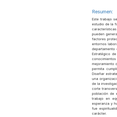
Resumen:
Este trabajo s
estudio de la f
características
pueden generar
factores protec
entornos labora
departamento d
Estratégico d
conocimientos
mejoramiento 
permita cumpli
Diseñar estrat
una organizació
de la investig
corte transvers
población de e
trabajo en eq
esperanza y hu
fue espiritual
carácter.