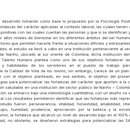
e desarrolló tomando como base lo propuesto por la Psicología Posit
ortalezas del carácter aplicadas al contexto laboral, las cuales tienen
 positivas con las cuales cuentan las personas y que si se identifican 
 altos niveles de bienestar en los diferentes ámbitos del ser huma
tores que permiten hacerle frente a situaciones difíciles y estresante
les; el estudio se llevó a cabo en una Institución perteneciente al se
e Nariño, ubicado al sur oriente de Colombia; dicha institución de
e Talento Humano plantea como uno de sus objetivos fortalecer la
 y habilidades de los servidores en el puesto de trabajo para
de la Calidad de Vida de los mismo, sin embargo, carece de un plan
r con el objetivo planteado, en ese sentido, el objetivo del prese
egias para potencializar las fortalezas del carácter que aporten a la 
n saludable en una institución del sector público de Nariño – Colombia
ación se enmarco bajo una metodología cuantitativa, con un diseño no 
al. Los resultados permitieron identificar que las fortalezas más repre
studio fueron: perseverancia, vitalidad, honestidad, amabilidad, intel
uipo, humildad, prudencia, apreciación por la belleza y la excelen
mor, la fortaleza que alcanzó un nivel de desarrollo bajo en el 100% 
idad, no obstante, se diseñaron estrategias para potencializar las 24