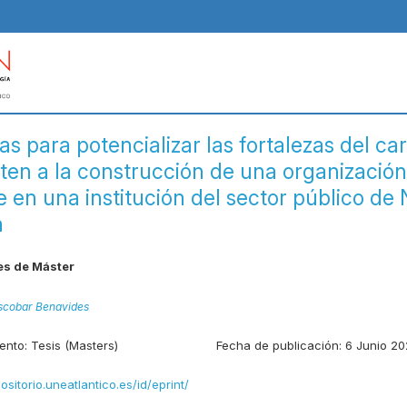
as para potencializar las fortalezas del ca
ten a la construcción de una organización
 en una institución del sector público de 
a
es de Máster
scobar Benavides
ento:
Tesis (Masters)
Fecha de publicación:
6 Junio 2
positorio.uneatlantico.es/id/eprint/