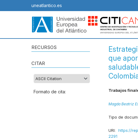
uneatlantico.es
RECURSOS
Estrategi
que apor
CITAR
saludable
Colombi
Trabajos final
Formato de cita:
Magda Beatriz E
Tipo de docum
URI:
https://re
2291