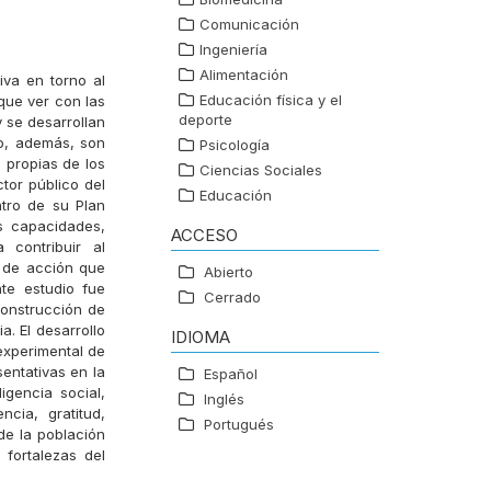
Comunicación
Ingeniería
Alimentación
iva en torno al
Educación física y el
 que ver con las
deporte
y se desarrollan
no, además, son
Psicología
s propias de los
Ciencias Sociales
ctor público del
Educación
ntro de su Plan
s capacidades,
ACCESO
 contribuir al
 de acción que
Abierto
nte estudio fue
Cerrado
construcción de
. El desarrollo
IDIOMA
experimental de
sentativas en la
Español
igencia social,
Inglés
cia, gratitud,
Portugués
de la población
 fortalezas del