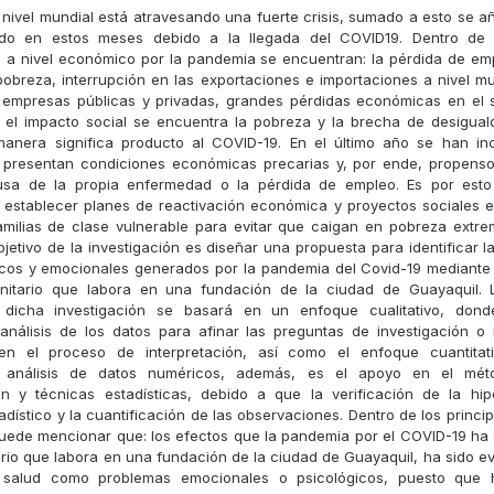
nivel mundial está atravesando una fuerte crisis, sumado a esto se a
ido en estos meses debido a la llegada del COVID19. Dentro de l
 a nivel económico por la pandemia se encuentran: la pérdida de em
pobreza, interrupción en las exportaciones e importaciones a nivel mu
 empresas públicas y privadas, grandes pérdidas económicas en el se
n el impacto social se encuentra la pobreza y la brecha de desigua
anera significa producto al COVID-19. En el último año se han in
e presentan condiciones económicas precarias y, por ende, propenso
sa de la propia enfermedad o la pérdida de empleo. Es por esto
 establecer planes de reactivación económica y proyectos sociales 
familias de clase vulnerable para evitar que caigan en pobreza extre
jetivo de la investigación es diseñar una propuesta para identificar la
sicos y emocionales generados por la pandemia del Covid-19 mediante
anitario que labora en una fundación de la ciudad de Guayaquil. 
a dicha investigación se basará en un enfoque cualitativo, donde
análisis de los datos para afinar las preguntas de investigación o
 en el proceso de interpretación, así como el enfoque cuantitati
y análisis de datos numéricos, además, es el apoyo en el méto
n y técnicas estadísticas, debido a que la verificación de la hip
adístico y la cuantificación de las observaciones. Dentro de los princi
uede mencionar que: los efectos que la pandemia por el COVID-19 ha
ario que labora en una fundación de la ciudad de Guayaquil, ha sido ev
 salud como problemas emocionales o psicológicos, puesto que 