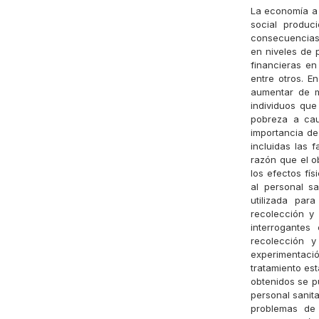
La economía a 
social produc
consecuencias
en niveles de 
financieras en
entre otros. E
aumentar de m
individuos qu
pobreza a cau
importancia de
incluidas las 
razón que el ob
los efectos fí
al personal s
utilizada par
recolección y 
interrogantes
recolección 
experimentació
tratamiento est
obtenidos se p
personal sanit
problemas de