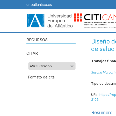
uneatlantico.es
RECURSOS
Diseño de
de salud
CITAR
Trabajos final
Susana Margarit
Formato de cita:
Tipo de docum
URI:
https://re
2106
Resumen: