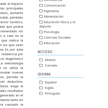
ñade el impacto
Comunicación
as principales
Ingeniería
pleos, aumento
Alimentación
ndial, pérdidas
ctor turístico,
Educación física y el
deporte
ldad que podría
crementado los
Psicología
s a caer en la
Ciencias Sociales
 que radica la
Educación
en los que sean
ma. Es por esta
ACCESO
 resiliencia por
 un diagnóstico
Abierto
La metodología
Cerrado
 se utiliza la
 revelar nuevas
IDIOMA
vo, permite la
do deductivo,
Español
ótesis exige el
Inglés
pales resultados
Portugués
 generado en el
idente tanto en
ha causado la