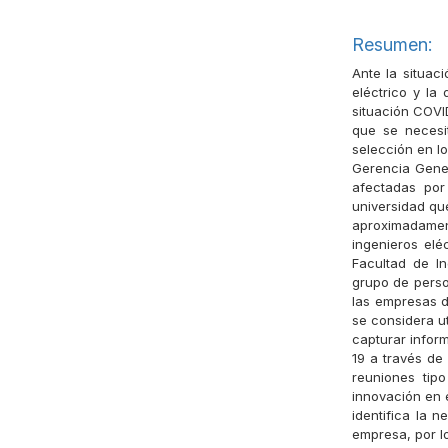
Resumen:
Ante la situac
eléctrico y la
situación COVI
que se necesit
selección en lo
Gerencia Gener
afectadas por
universidad qu
aproximadamen
ingenieros elé
Facultad de In
grupo de perso
las empresas d
se considera ut
capturar infor
19 a través de 
reuniones tip
innovación en 
identifica la 
empresa, por l