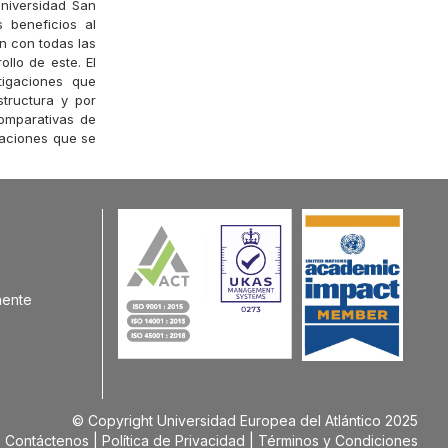
Universidad San
 beneficios al
en con todas las
llo de este. El
tigaciones que
structura y por
omparativas de
raciones que se
nente
© Copyright Universidad Europea del Atlántico 2025
Contáctenos
Política de Privacidad
Términos y Condiciones