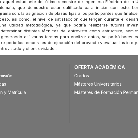
do aquel estudiante del último semestre de Ingeniería Eléctrica de la 
temala, que demuestre estar calificado para iniciar con este. Los
grama son: la asignación de plazas fijas a los participantes que finalic
ceso, así como, el nivel de satisfacción que tengan durante el desarro
 una utilidad metodológica, ya que podría realizarse futuras inves
 determinar distintas técnicas de entrevista como estructura, semie
 generando así varias formas para analizar datos, se podrá hacer c
tre periodos temporales de ejecución del proyecto y evaluar las integ
ntrevistado y el entrevistador.
OFERTA ACADÉMICA
misión
Grados
das
Másteres Universitarios
n y Matrícula
Másteres de Formación Perma