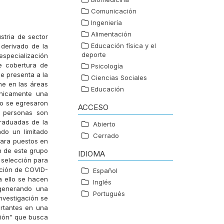
Comunicación
Ingeniería
Alimentación
stria de sector
Educación física y el
 derivado de la
deporte
especialización
de cobertura de
Psicología
e presenta a la
Ciencias Sociales
ne en las áreas
Educación
únicamente una
io se egresaron
ACCESO
5 personas son
graduadas de la
Abierto
ndo un limitado
Cerrado
para puestos en
n de este grupo
IDIOMA
e selección para
ación de COVID-
Español
a ello se hacen
Inglés
 generando una
Portugués
nvestigación se
ortantes en una
ción” que busca