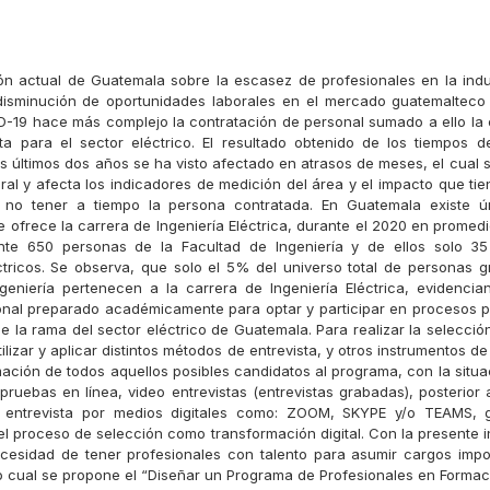
ión actual de Guatemala sobre la escasez de profesionales en la indu
 disminución de oportunidades laborales en el mercado guatemalteco
D-19 hace más complejo la contratación de personal sumado a ello la 
a para el sector eléctrico. El resultado obtenido de los tiempos 
s últimos dos años se ha visto afectado en atrasos de meses, el cual s
al y afecta los indicadores de medición del área y el impacto que tie
 no tener a tiempo la persona contratada. En Guatemala existe 
e ofrece la carrera de Ingeniería Eléctrica, durante el 2020 en promed
te 650 personas de la Facultad de Ingeniería y de ellos solo 3
ctricos. Se observa, que solo el 5% del universo total de personas 
geniería pertenecen a la carrera de Ingeniería Eléctrica, evidencia
nal preparado académicamente para optar y participar en procesos 
e la rama del sector eléctrico de Guatemala. Para realizar la selecció
ilizar y aplicar distintos métodos de entrevista, y otros instrumentos d
mación de todos aquellos posibles candidatos al programa, con la situ
pruebas en línea, video entrevistas (entrevistas grabadas), posterior 
o entrevista por medios digitales como: ZOOM, SKYPE y/o TEAMS,
el proceso de selección como transformación digital. Con la presente i
necesidad de tener profesionales con talento para asumir cargos imp
o cual se propone el “Diseñar un Programa de Profesionales en Forma