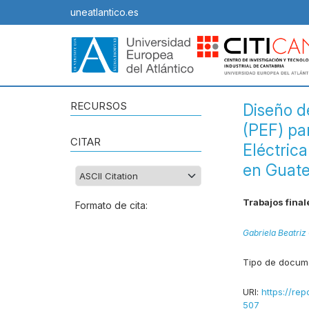
uneatlantico.es
RECURSOS
Diseño d
(PEF) pa
CITAR
Eléctric
en Guate
Trabajos final
Formato de cita:
Gabriela Beatriz
Tipo de docum
URI:
https://rep
507