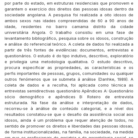
por parte do estado, em estruturas residenciais que promovem e
garantem o exercício dos direitos das pessoas idosas dentro da
sociedade angolana. A pesquisa foi realizada a oito idosos de
ambos sexos nas idades compreendidas de 60 a 90 anos de
idade, residentes no bairro camama distrito da cidade
universitária Angola. O trabalho consistiu em uma fase de
levantamento bibliográfico, pesquisa sobre os idosos, construção
e análise do referencial teórico. A coleta de dados foi realizada a
partir de três fontes de evidências: documentos, entrevistas e
questionários. O estudo é do tipo indutivo, descritivo, exploratório
e privilegia uma metodologia qualitativa. O estudo descritivo,
procura especificar as propriedades, as características e os
perfis importantes de pessoas, grupos, comunidades ou qualquer
outros fenómenos que se submeta á análise (Danhke, 1989). A
coleta de dados e a recolha, foi aplicada como técnica as
entrevistas semidirectivas questionário Apêndices A: Questionário
sócio demográfico e apêndices B: Roteiro de entrevista
estruturada. Na fase da análise e interpretação de dados,
recorreu-se à análise de conteúdo categorial, e a nível dos
resultados constatou-se que o desafio da assistência social aos
idosos, ainda é um problema que requer atenção de todos, no
sentido de promover os direitos e liberdades das pessoas idosas,
de forma institucionalizadas, na família, na sociedade, na medida
em que os profissionais de geriatria e de gerontologia social, se