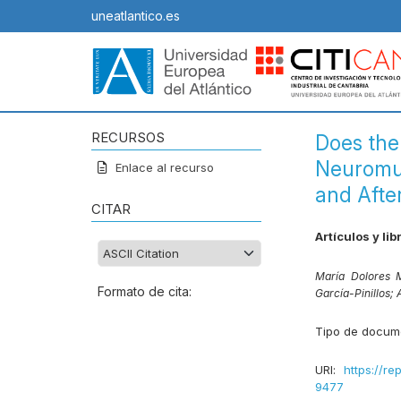
uneatlantico.es
RECURSOS
Does the
Neuromus
Enlace al recurso
and Afte
CITAR
Artículos y lib
María Dolores 
Formato de cita:
García-Pinillos;
Tipo de docum
URI:
https://re
9477