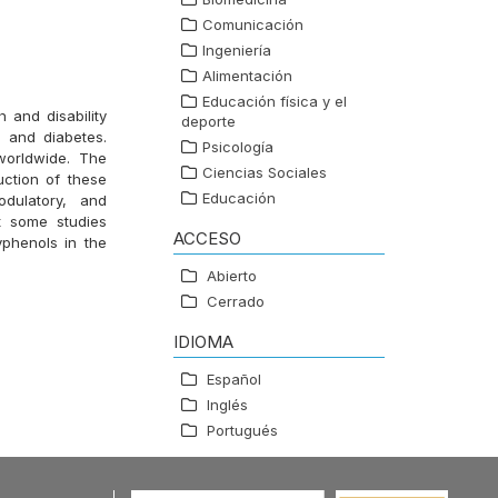
Comunicación
Ingeniería
Alimentación
Educación física y el
and disability
deporte
 and diabetes.
Psicología
worldwide. The
Ciencias Sociales
uction of these
Educación
odulatory, and
ht some studies
ACCESO
yphenols in the
Abierto
Cerrado
IDIOMA
Español
Inglés
Portugués