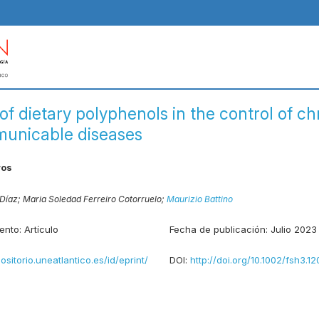
of dietary polyphenols in the control of ch
unicable diseases
ros
Díaz;
Maria Soledad Ferreiro Cotorruelo;
Maurizio Battino
ento:
Artículo
Fecha de publicación:
Julio 2023
positorio.uneatlantico.es/id/eprint/
DOI:
http://doi.org/10.1002/fsh3.12