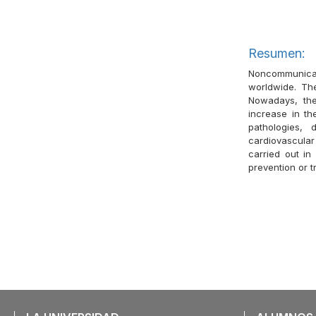
Resumen:
Noncommunicab
worldwide. Th
Nowadays, the
increase in th
pathologies, 
cardiovascular
carried out in
prevention or 