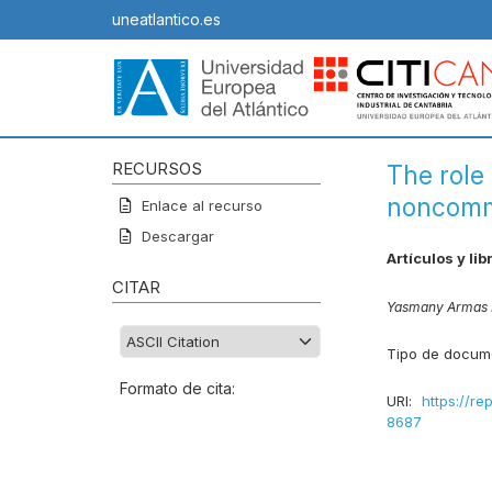
uneatlantico.es
RECURSOS
The role 
noncomm
Enlace al recurso
Descargar
Artículos y lib
CITAR
Yasmany Armas 
Tipo de docum
Formato de cita:
URI:
https://re
8687