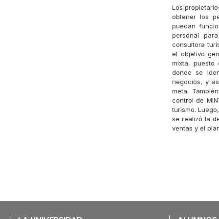
Los propietari
obtener los p
puedan funcio
personal para
consultora turí
el objetivo ge
mixta, puesto 
donde se iden
negocios, y as
meta. También,
control de MIN
turismo. Luego,
se realizó la d
ventas y el pla