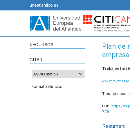
uneatlantico.es
RECURSOS
Plan de 
empresar
CITAR
Trabajos final
Roxana Vanessa 
Formato de cita:
Tipo de docum
URI:
https://re
779
Resumen: