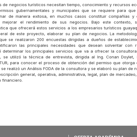
os de negocios turísticos necesitan tiempo, conocimiento y recursos e
ermisos gubernamentales y municipales que se requiere para qu
nar de manera exitosa, en muchos casos constituir compañías y 
 mejorar el rendimiento de sus negocios. Bajo este contexto, s
stica que ofrecerá estos servicios a los empresarios turísticos guayaq
neral de este proyecto, elaborar su plan de negocios. La metodologí
que se realizaron 200 encuestas dirigidas a dueños de establecimie
tificaron las principales necesidades que desean solventar con 
í determinar los principales servicios que va a ofrecer la consulto
 se utilizó la técnica de entrevista, dirigida al Ing. Conan Doylet, 
TUR, para conocer el proceso de obtención del permiso que otorga e
 se realizó un Análisis FODA de la consultora y se elaboró su plan de 
escripción general, operativa, administrativa, legal, plan de mercadeo
n financiero.