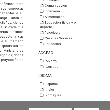
conómicos, para
Comunicación
e sus empresas
Ingeniería
capacitar a su
Alimentación
urge FloresEc,
uileños; siendo
Educación física y el
deporte
a utilizada fue
ntos turísticos
Psicología
respecto a sus
Ciencias Sociales
ra a su mercado
Educación
Especialista de
l Ministerio de
ACCESO
negocios; donde
, proyección de
Abierto
Cerrado
IDIOMA
Español
Inglés
Portugués