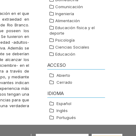
Comunicación
gación en el que
Ingeniería
s extraedad en
Alimentación
de Rio Branco.
Educación física y el
que poseen los
deporte
 Se tuvieron en
Psicología
aedad -adultos-
Ciencias Sociales
tiva. Además se
nte se deberían
Educación
de alcanzar los
ACCESO
diciembre- en el
ra a través de
Abierto
rupo, y mediante
Cerrado
evantes indican
experiencia más
IDIOMA
rsos tengan una
encias para que
Español
 una verdadera
Inglés
Portugués