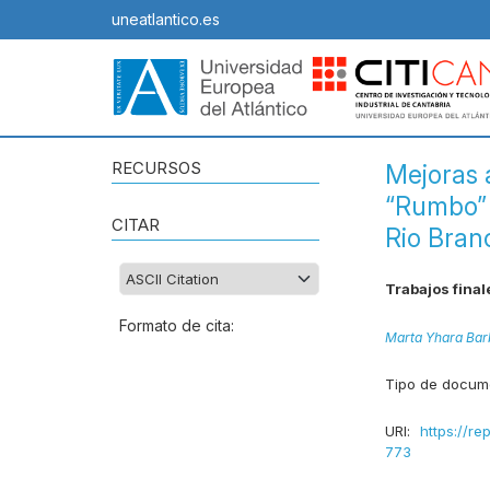
uneatlantico.es
RECURSOS
Mejoras 
“Rumbo” 
CITAR
Rio Bran
Trabajos final
Formato de cita:
Marta Yhara Bar
Tipo de docum
URI:
https://re
773