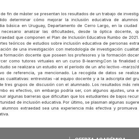
 de fin de máster se presentan los resultados de un trabajo de investi
ido determinar cómo mejorar la inclusión educativa de alumno
ia básica en Uruguay, Departamento de Cerro Largo, en la ciudad 
 necesario analizar las dificultades, desde la óptica docente, 
traedad que componen el Plan de Inclusión Educativa Rumbo de 2021.
rtes teóricos de estudios sobre inclusión educativa de personas extr
icación de una investigación con metodología de investigación cualita
la formación docente que poseen los profesores y la formación doce
rcer como tutores virtuales en un curso B-learning.Con la finalidad 
studio se realizara un estudio en el período de un año lectivo –marzo/
ivo de referencia, ya mencionado. La recogida de datos se realiza
cas cualitativas: entrevistas –al equipo docente y a la adscripta del g
 de tres grupos de discusión con el alumnado. Los resultados más rel
mbo es efectivo, sin embargo podría ser, con algunos ajustes, una 
nuir algunas barreras que dificultan que los estudiantes de bajos recu
tunidad de inclusión educativa. Por último, se plasman algunas suger
de alumnos extraedad sea una experiencia más efectiva y promueva
tiva.