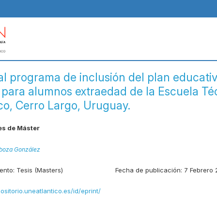
al programa de inclusión del plan educati
para alumnos extraedad de la Escuela Té
co, Cerro Largo, Uruguay.
es de Máster
boza González
ento:
Tesis (Masters)
Fecha de publicación:
7 Febrero
positorio.uneatlantico.es/id/eprint/