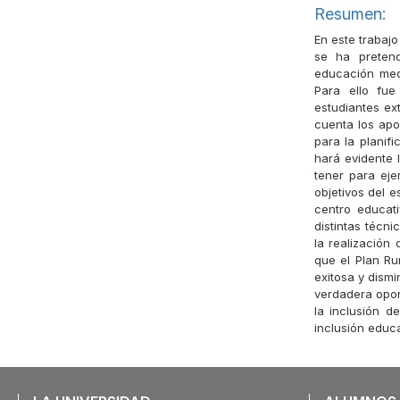
Resumen:
En este trabajo
se ha pretend
educación med
Para ello fue
estudiantes ex
cuenta los apo
para la planif
hará evidente 
tener para eje
objetivos del e
centro educat
distintas técni
la realización
que el Plan Ru
exitosa y dismi
verdadera opor
la inclusión 
inclusión educa