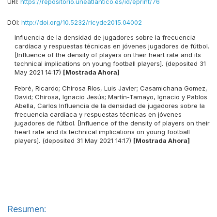
URI:
https://repositorio.uneatlantico.es/id/eprint/76
DOI:
http://doi.org/10.5232/ricyde2015.04002
Influencia de la densidad de jugadores sobre la frecuencia
cardíaca y respuestas técnicas en jóvenes jugadores de fútbol.
[Influence of the density of players on their heart rate and its
technical implications on young football players]. (deposited 31
May 2021 14:17)
[Mostrada Ahora]
Febré, Ricardo
;
Chirosa Ríos, Luis Javier
;
Casamichana Gomez,
David
;
Chirosa, Ignacio Jesús
;
Martín-Tamayo, Ignacio
y
Pablos
Abella, Carlos
Influencia de la densidad de jugadores sobre la
frecuencia cardíaca y respuestas técnicas en jóvenes
jugadores de fútbol. [Influence of the density of players on their
heart rate and its technical implications on young football
players]. (deposited 31 May 2021 14:17)
[Mostrada Ahora]
Resumen: