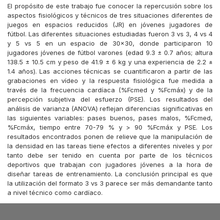
El propósito de este trabajo fue conocer la repercusión sobre los
aspectos fisiológicos y técnicos de tres situaciones diferentes de
juegos en espacios reducidos (JR) en jóvenes jugadores de
fútbol. Las diferentes situaciones estudiadas fueron 3 vs 3, 4 vs 4
y 5 vs 5 en un espacio de 30x30, donde participaron 10
jugadores jóvenes de fútbol varones (edad 9.3 ± 0.7 años; altura
138.5 ± 10.5 cm y peso de 41.9 ± 6 kg y una experiencia de 2.2 ±
1.4 años). Las acciones técnicas se cuantificaron a partir de las
grabaciones en vídeo y la respuesta fisiológica fue medida a
través de la frecuencia cardíaca (%Fcmed y %Fcmáx) y de la
percepción subjetiva del esfuerzo (PSE). Los resultados del
análisis de varianza (ANOVA) reflejan diferencias significativas en
las siguientes variables: pases buenos, pases malos, %Fcmed,
%Fcmáx, tiempo entre 70-79 % y > 90 %Fcmáx y PSE. Los
resultados encontrados ponen de relieve que la manipulación de
la densidad en las tareas tiene efectos a diferentes niveles y por
tanto debe ser tenido en cuenta por parte de los técnicos
deportivos que trabajan con jugadores jóvenes a la hora de
diseñar tareas de entrenamiento. La conclusión principal es que
la utilización del formato 3 vs 3 parece ser más demandante tanto
a nivel técnico como cardíaco.