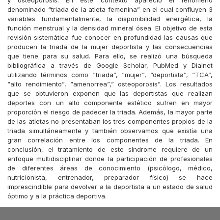
y osteoporosis. En este contexto apareció el fenómeno
denominado “triada de la atleta femenina” en el cual confluyen 3
variables fundamentalmente, la disponibilidad energética, la
función menstrual y la densidad mineral ósea. El objetivo de esta
revisión sistemática fue conocer en profundidad las causas que
producen la triada de la mujer deportista y las consecuencias
que tiene para su salud. Para ello, se realizó una búsqueda
bibliográfica a través de Google Scholar, PubMed y Dialnet
utilizando términos como “triada”, “mujer”, “deportista”, “TCA”,
“alto rendimiento”, “amenorrea”,” osteoporosis”. Los resultados
que se obtuvieron exponen que las deportistas que realizan
deportes con un alto componente estético sufren en mayor
proporción el riesgo de padecer la triada. Además, la mayor parte
de las atletas no presentaban los tres componentes propios de la
triada simultáneamente y también observamos que existía una
gran correlación entre los componentes de la triada. En
conclusión, el tratamiento de este síndrome requiere de un
enfoque multidisciplinar donde la participación de profesionales
de diferentes áreas de conocimiento (psicólogo, médico,
nutricionista, entrenador, preparador físico) se hace
imprescindible para devolver a la deportista a un estado de salud
óptimo y a la práctica deportiva.