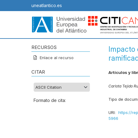
uneatlantico.es
RECURSOS
Impacto 
ramifica
Enlace al recurso
CITAR
Artículos y lib
Carlota Tejido R
Tipo de docum
Formato de cita:
URI:
https://re
5966