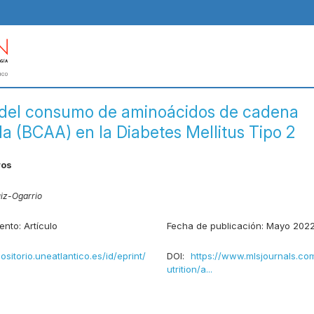
del consumo de aminoácidos de cadena
da (BCAA) en la Diabetes Mellitus Tipo 2
ros
uiz-Ogarrio
ento:
Artículo
Fecha de publicación:
Mayo 202
positorio.uneatlantico.es/id/eprint/
DOI:
https://www.mlsjournals.c
utrition/a...