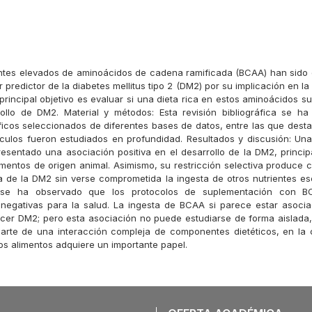
antes elevados de aminoácidos de cadena ramificada (BCAA) han sido
r predictor de la diabetes mellitus tipo 2 (DM2) por su implicación en la 
El principal objetivo es evaluar si una dieta rica en estos aminoácidos 
ollo de DM2. Material y métodos: Esta revisión bibliográfica se h
tíficos seleccionados de diferentes bases de datos, entre las que des
tículos fueron estudiados en profundidad. Resultados y discusión: Un
sentado una asociación positiva en el desarrollo de la DM2, princip
imentos de origen animal. Asimismo, su restricción selectiva produce c
ía de la DM2 sin verse comprometida la ingesta de otros nutrientes ese
o se ha observado que los protocolos de suplementación con B
 negativas para la salud. La ingesta de BCAA si parece estar asoci
cer DM2; pero esta asociación no puede estudiarse de forma aislada
arte de una interacción compleja de componentes dietéticos, en la c
los alimentos adquiere un importante papel.