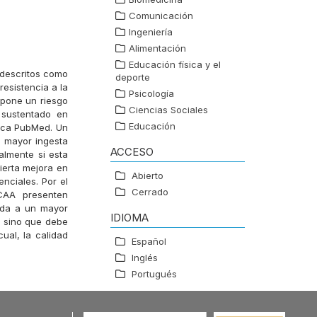
Comunicación
Ingeniería
Alimentación
Educación física y el
 descritos como
deporte
resistencia a la
Psicología
supone un riesgo
Ciencias Sociales
a sustentado en
Educación
taca PubMed. Un
a mayor ingesta
ACCESO
almente si esta
ierta mejora en
Abierto
nciales. Por el
Cerrado
CAA presenten
ada a un mayor
IDIOMA
, sino que debe
ual, la calidad
Español
Inglés
Portugués