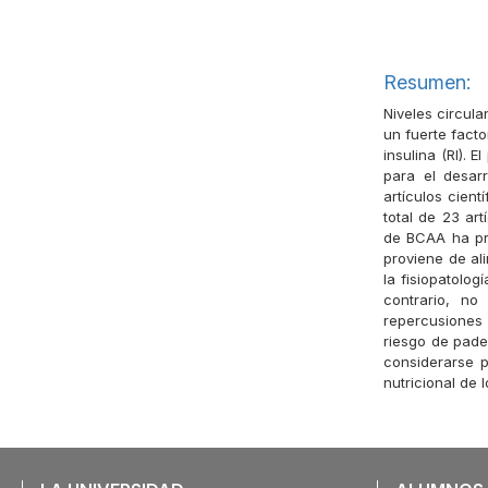
Resumen:
Niveles circul
un fuerte facto
insulina (RI). 
para el desarr
artículos cien
total de 23 ar
de BCAA ha pre
proviene de al
la fisiopatolog
contrario, n
repercusiones
riesgo de pade
considerarse p
nutricional de 