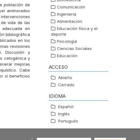
la población de
Comunicación
ser aminorados
Ingeniería
 intervenciones
Alimentación
 de vida de las
ás adecuada en
Educación física y el
deporte
ón bibliográfica
blicados en los
Psicología
imas revisiones
Ciencias Sociales
o. Discusión y
Educación
as cetogénica y
generar mejoras
ACCESO
quístico. Cabe
r sí beneficios
Abierto
Cerrado
IDIOMA
Español
Inglés
Portugués