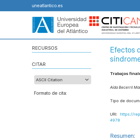
uneatlantico.es
RECURSOS
Efectos d
síndrome
CITAR
Trabajos fina
Aída Becerril Ma
Formato de cita:
Tipo de docum
URI:
https://re
4978
Resumen: