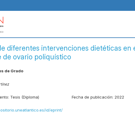
e diferentes intervenciones dietéticas en 
 de ovario poliquístico
les de Grado
rtínez
ento:
Tesis (Diploma)
Fecha de publicación:
2022
positorio.uneatlantico.es/id/eprint/