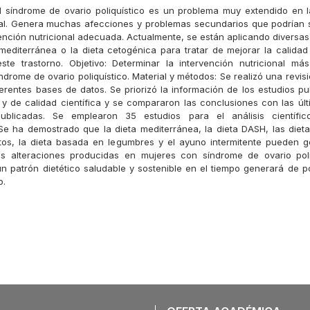
El síndrome de ovario poliquístico es un problema muy extendido en 
al. Genera muchas afecciones y problemas secundarios que podrían 
ención nutricional adecuada. Actualmente, se están aplicando diversas
mediterránea o la dieta cetogénica para tratar de mejorar la calidad
ste trastorno. Objetivo: Determinar la intervención nutricional m
drome de ovario poliquístico. Material y métodos: Se realizó una revisi
ferentes bases de datos. Se priorizó la información de los estudios pu
 y de calidad científica y se compararon las conclusiones con las últ
publicadas. Se emplearon 35 estudios para el análisis científic
Se ha demostrado que la dieta mediterránea, la dieta DASH, las diet
tos, la dieta basada en legumbres y el ayuno intermitente pueden 
las alteraciones producidas en mujeres con síndrome de ovario poli
n patrón dietético saludable y sostenible en el tiempo generará de po
o.