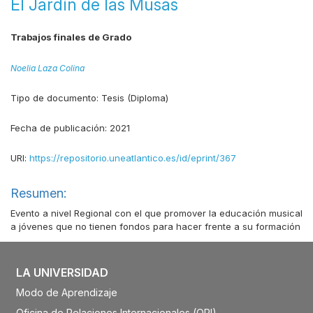
El Jardín de las Musas
Trabajos finales de Grado
Noelia Laza Colina
Tipo de documento:
Tesis (Diploma)
Fecha de publicación:
2021
URI:
https://repositorio.uneatlantico.es/id/eprint/367
Resumen:
Evento a nivel Regional con el que promover la educación musical
a jóvenes que no tienen fondos para hacer frente a su formación
LA UNIVERSIDAD
Modo de Aprendizaje
Oficina de Relaciones Internacionales (ORI)