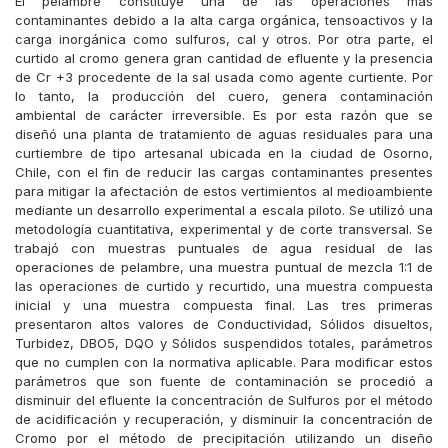
El pelambre constituye una de las operaciones más
contaminantes debido a la alta carga orgánica, tensoactivos y la
carga inorgánica como sulfuros, cal y otros. Por otra parte, el
curtido al cromo genera gran cantidad de efluente y la presencia
de Cr +3 procedente de la sal usada como agente curtiente. Por
lo tanto, la producción del cuero, genera contaminación
ambiental de carácter irreversible. Es por esta razón que se
diseñó una planta de tratamiento de aguas residuales para una
curtiembre de tipo artesanal ubicada en la ciudad de Osorno,
Chile, con el fin de reducir las cargas contaminantes presentes
para mitigar la afectación de estos vertimientos al medioambiente
mediante un desarrollo experimental a escala piloto. Se utilizó una
metodología cuantitativa, experimental y de corte transversal. Se
trabajó con muestras puntuales de agua residual de las
operaciones de pelambre, una muestra puntual de mezcla 1:1 de
las operaciones de curtido y recurtido, una muestra compuesta
inicial y una muestra compuesta final. Las tres primeras
presentaron altos valores de Conductividad, Sólidos disueltos,
Turbidez, DBO5, DQO y Sólidos suspendidos totales, parámetros
que no cumplen con la normativa aplicable. Para modificar estos
parámetros que son fuente de contaminación se procedió a
disminuir del efluente la concentración de Sulfuros por el método
de acidificación y recuperación, y disminuir la concentración de
Cromo por el método de precipitación utilizando un diseño