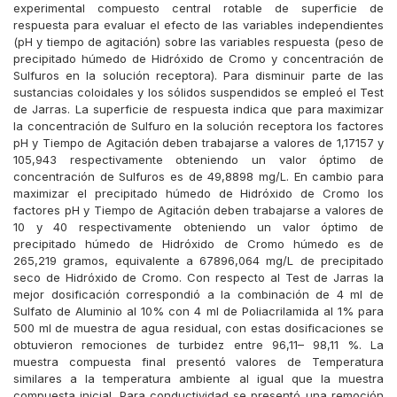
experimental compuesto central rotable de superficie de
respuesta para evaluar el efecto de las variables independientes
(pH y tiempo de agitación) sobre las variables respuesta (peso de
precipitado húmedo de Hidróxido de Cromo y concentración de
Sulfuros en la solución receptora). Para disminuir parte de las
sustancias coloidales y los sólidos suspendidos se empleó el Test
de Jarras. La superficie de respuesta indica que para maximizar
la concentración de Sulfuro en la solución receptora los factores
pH y Tiempo de Agitación deben trabajarse a valores de 1,17157 y
105,943 respectivamente obteniendo un valor óptimo de
concentración de Sulfuros es de 49,8898 mg/L. En cambio para
maximizar el precipitado húmedo de Hidróxido de Cromo los
factores pH y Tiempo de Agitación deben trabajarse a valores de
10 y 40 respectivamente obteniendo un valor óptimo de
precipitado húmedo de Hidróxido de Cromo húmedo es de
265,219 gramos, equivalente a 67896,064 mg/L de precipitado
seco de Hidróxido de Cromo. Con respecto al Test de Jarras la
mejor dosificación correspondió a la combinación de 4 ml de
Sulfato de Aluminio al 10% con 4 ml de Poliacrilamida al 1% para
500 ml de muestra de agua residual, con estas dosificaciones se
obtuvieron remociones de turbidez entre 96,11– 98,11 %. La
muestra compuesta final presentó valores de Temperatura
similares a la temperatura ambiente al igual que la muestra
compuesta inicial. Para conductividad se presentó una remoción