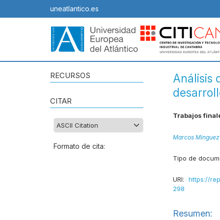
uneatlantico.es
RECURSOS
Análisis 
desarrol
CITAR
Trabajos fina
Marcos Mínguez
Formato de cita:
Tipo de docum
URI:
https://re
298
Resumen: