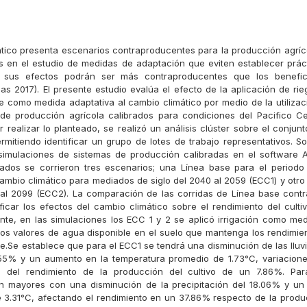
ático presenta escenarios contraproducentes para la producción agrí
és en el estudio de medidas de adaptación que eviten establecer prác
 sus efectos podrán ser más contraproducentes que los benefic
s 2017). El presente estudio evalúa el efecto de la aplicación de rieg
e como medida adaptativa al cambio climático por medio de la utiliza
de producción agrícola calibrados para condiciones del Pacifico C
 realizar lo planteado, se realizó un análisis clúster sobre el conjun
rmitiendo identificar un grupo de lotes de trabajo representativos. S
simulaciones de sistemas de producción calibradas en el software A
rados se corrieron tres escenarios; una Línea base para el periodo
ambio climático para mediados de siglo del 2040 al 2059 (ECC1) y otro 
 al 2099 (ECC2). La comparación de las corridas de Línea base con
ificar los efectos del cambio climático sobre el rendimiento del cult
ente, en las simulaciones los ECC 1 y 2 se aplicó irrigación como med
os valores de agua disponible en el suelo que mantenga los rendimi
se.Se establece que para el ECC1 se tendrá una disminución de las llu
.55% y un aumento en la temperatura promedio de 1.73°C, variacion
á del rendimiento de la producción del cultivo de un 7.86%. Pa
on mayores con una disminución de la precipitación del 18.06% y un
 3.31°C, afectando el rendimiento en un 37.86% respecto de la prod