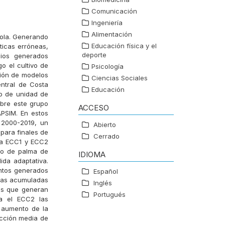
Comunicación
Ingeniería
Alimentación
cola. Generando
Educación física y el
ticas erróneas,
deporte
ios generados
o el cultivo de
Psicología
ción de modelos
Ciencias Sociales
entral de Costa
Educación
to de unidad de
obre este grupo
ACCESO
PSIM. En estos
 2000-2019, un
Abierto
para finales de
Cerrado
tra ECC1 y ECC2
ivo de palma de
IDIOMA
ida adaptativa.
entos generados
Español
vias acumuladas
Inglés
es que generan
Portugués
ra el ECC2 las
 aumento de la
ucción media de