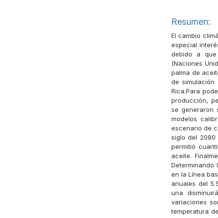
Resumen:
El cambio clim
especial inter
debido a que
(Naciones Unida
palma de aceit
de simulación 
Rica.Para poder
producción, pe
se generaron 
modelos calib
escenario de c
siglo del 2080
permitió cuant
aceite. Finalm
Determinando l
en la Línea ba
anuales del 5
una disminuir
variaciones s
temperatura de