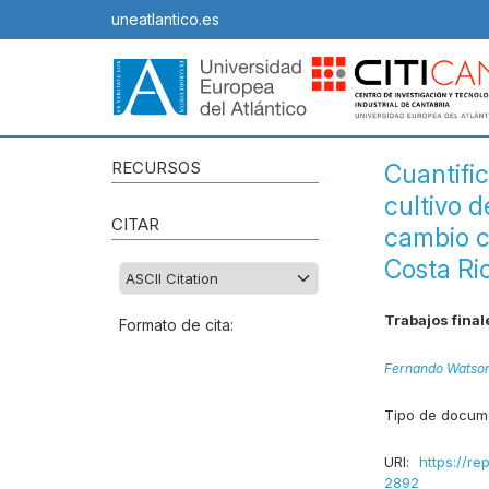
uneatlantico.es
RECURSOS
Cuantific
cultivo 
CITAR
cambio c
Costa Ri
Trabajos final
Formato de cita:
Fernando Watso
Tipo de docum
URI:
https://re
2892