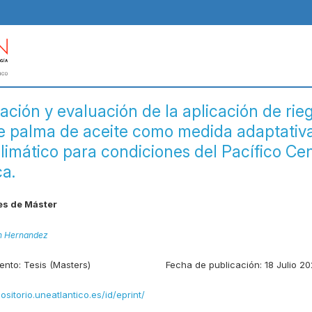
ación y evaluación de la aplicación de rie
de palma de aceite como medida adaptativa
limático para condiciones del Pacífico Cen
ca.
es de Máster
n Hernandez
ento:
Tesis (Masters)
Fecha de publicación:
18 Julio 2
positorio.uneatlantico.es/id/eprint/