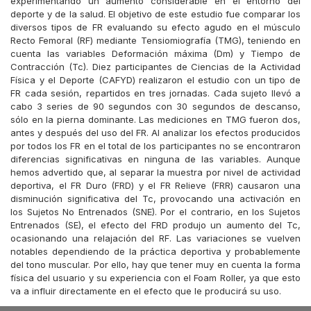
experimentando un aumento considerable en el entorno del
deporte y de la salud. El objetivo de este estudio fue comparar los
diversos tipos de FR evaluando su efecto agudo en el músculo
Recto Femoral (RF) mediante Tensiomiografía (TMG), teniendo en
cuenta las variables Deformación máxima (Dm) y Tiempo de
Contracción (Tc). Diez participantes de Ciencias de la Actividad
Física y el Deporte (CAFYD) realizaron el estudio con un tipo de
FR cada sesión, repartidos en tres jornadas. Cada sujeto llevó a
cabo 3 series de 90 segundos con 30 segundos de descanso,
sólo en la pierna dominante. Las mediciones en TMG fueron dos,
antes y después del uso del FR. Al analizar los efectos producidos
por todos los FR en el total de los participantes no se encontraron
diferencias significativas en ninguna de las variables. Aunque
hemos advertido que, al separar la muestra por nivel de actividad
deportiva, el FR Duro (FRD) y el FR Relieve (FRR) causaron una
disminución significativa del Tc, provocando una activación en
los Sujetos No Entrenados (SNE). Por el contrario, en los Sujetos
Entrenados (SE), el efecto del FRD produjo un aumento del Tc,
ocasionando una relajación del RF. Las variaciones se vuelven
notables dependiendo de la práctica deportiva y probablemente
del tono muscular. Por ello, hay que tener muy en cuenta la forma
física del usuario y su experiencia con el Foam Roller, ya que esto
va a influir directamente en el efecto que le producirá su uso.