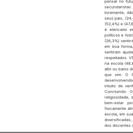
pensar no futur
secundaristas
livremente, dã
seus pais, (24
(52,4%) e (47,
é elencado em
políticos e hi
(26,3%) sentir
em boa forma,
sentiram ajud
respeitados. V
na escola (48,
alto ou baixo 
que sim. O P
desenvolvendo 
intuito de ve
Concluindo: 
religiosidade
bem-estar ps
fisicamente ati
escola, em sua
diversificadas
dos discentes 