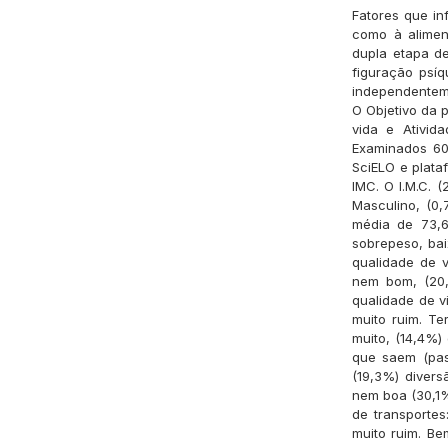
Fatores que in
como à alimen
dupla etapa de
figuração psí
independenteme
O Objetivo da 
vida e Ativid
Examinados 60
SciELO e plata
IMC. O I.M.C. 
Masculino, (0,
média de 73,6
sobrepeso, bai
qualidade de 
nem bom, (20,
qualidade de v
muito ruim. Te
muito, (14,4%)
que saem (pas
(19,3%) divers
nem boa (30,1%
de transportes
muito ruim. Be