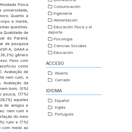
tividade Física
Comunicación
 universidade,
Ingeniería
amoro. Quanto a
Alimentación
corpo e mente,
estas questões.
Educación física y el
deporte
 a Qualidade de
ual do Paraná.
Psicología
al de pesquisa
Ciencias Sociales
, VSP-A, QAAA e
Educación
 (36,3%) gênero
epeso. Peso com
ACCESO
assificou como
). Avaliação de
Abierto
tá nem ruim, e
Cerrado
. Avaliação da
e nem bom, (0%)
IDIOMA
to pouca, (17%)
(28,1%) aqueles
Español
sa de amigos e
Inglés
tes: nem ruim e
Portugués
isfação do meio
3%) ruim e (7%)
 ou com medo ao