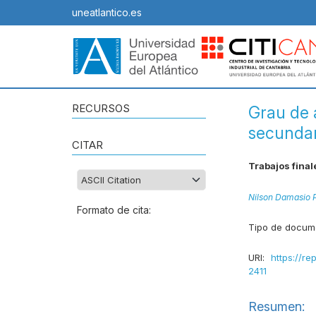
uneatlantico.es
RECURSOS
Grau de a
secundar
CITAR
Trabajos final
Nilson Damasio 
Formato de cita:
Tipo de docum
URI:
https://re
2411
Resumen: