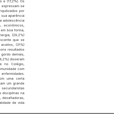
o e (17,2%). Os
) expressam-se
nquilizados por
, sua aparência
 a adolescência
s, econômicos,
) em boa forma,
nergia, (29,2%)
iscente que se
aceitos, (31%)
bons resultados
) gordo demais,
28,2%) disseram
a no Colégio,
 comunidade com
 enfermidades.
com uma certa
ntam um grande
secundaristas
 disciplinas na
, desafiadoras,
alidade de vida