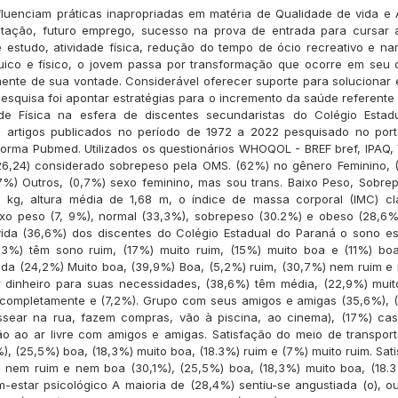
fluenciam práticas inapropriadas em matéria de Qualidade de vida e A
tação, futuro emprego, sucesso na prova de entrada para cursar a
 estudo, atividade física, redução do tempo de ócio recreativo e n
quico e físico, o jovem passa por transformação que ocorre em seu 
nte de sua vontade. Considerável oferecer suporte para solucionar 
pesquisa foi apontar estratégias para o incremento da saúde referente
ade Física na esfera de discentes secundaristas do Colégio Estad
 artigos publicados no período de 1972 a 2022 pesquisado no port
forma Pubmed. Utilizados os questionários WHOQOL - BREF bref, IPAQ
(26,24) considerado sobrepeso pela OMS. (62%) no gênero Feminino,
7%) Outros, (0,7%) sexo feminino, mas sou trans. Baixo Peso, Sobr
 kg, altura média de 1,68 m, o índice de massa corporal (IMC) cl
xo peso (7, 9%), normal (33,3%), sobrepeso (30.2%) e obeso (28,6%
vida (36,6%) dos discentes do Colégio Estadual do Paraná o sono es
3%) têm sono ruim, (17%) muito ruim, (15%) muito boa e (11%) boa
ida (24,2%) Muito boa, (39,9%) Boa, (5,2%) ruim, (30,7%) nem ruim 
r dinheiro para suas necessidades, (38,6%) têm média, (22,9%) mui
 completamente e (7,2%). Grupo com seus amigos e amigas (35,6%), 
sear na rua, fazem compras, vão à piscina, ao cinema), (17%) ca
ão ao ar livre com amigos e amigas. Satisfação do meio de transpor
), (25,5%) boa, (18,3%) muito boa, (18.3%) ruim e (7%) muito ruim. Sat
: nem ruim e nem boa (30,1%), (25,5%) boa, (18,3%) muito boa, (18.
m-estar psicológico A maioria de (28,4%) sentiu-se angustiada (o),