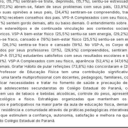
o, (15,7%) sentiram-se triste, deprimido, (15,7%), sentiu-se estressad
 (17,3%) abrem-se, falam de seus problemas com seus pais, (33,9%
o suas opiniões a seus pais, (24,4%) sentiram-se compreendido, tra
,4%) recebem conselhos dos pais. VPS-A Complexados com seu físico
6%) sentem gordo demais, alto ou baixo demais. O entendimento sobre
 estereótipos e de continuada vinculação aos contextos sociai
stóricos. VSP-A bem-estar físico (25,5%) sentiu-se sem energia, (29,2%
a-se fraco, cansado e (19%) bem-estar físico (25,5%) sentiu-se sem e
 (26,3%) sentira-se fraco e cansado (19%). No VSP-A, os Corpo d
ados por seus professores (31%), (29,9%) compreendidos, sentiram 
SP-A (51,2%) estudantes satisfeitos com seus resultados escolares e 
8%). VSP-A Complexados com seu físico, aparência (52,4%) e (47,6%
demais. Grafar Hábito de pular refeições (73,8%) não concordaram e (
rofessor de Educação Física tem uma contribuição significativ
uma tarefa multiprofissional com docentes, pedagogos, familiares,
rificar necessidades e tratar no fomento de saúde e precaução de
Os adolescentes secundaristas do Colégio Estadual do Paraná, 
, sem uso de tabaco e bebidas alcoólicas, controle do peso, aprese
icológico e físico. Estratégias organizadas que mantenham os 
vos e participativos na maior parte da aula de educação física, demais
 residência e comunidade através de práticas pedagógicas interativas
, que estimulem a confiança, autonomia, satisfação e melhora na qu
do Colégio Estadual do Paraná.