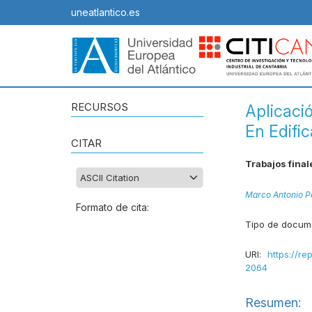
uneatlantico.es
RECURSOS
Aplicaci
En Edifi
CITAR
Trabajos final
Marco Antonio P
Formato de cita:
Tipo de docum
URI:
https://re
2064
Resumen: