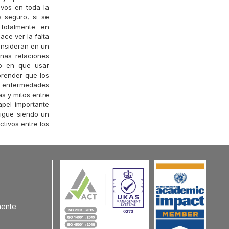
ivos en toda la
s seguro, si se
totalmente en
ce ver la falta
onsideran en un
unas relaciones
do en que usar
prender que los
as enfermedades
s y mitos entre
apel importante
sigue siendo un
ctivos entre los
nente