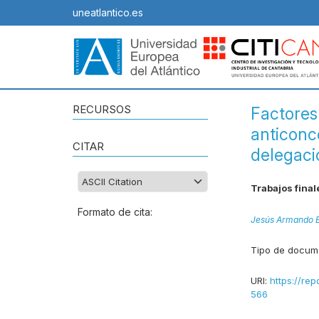
uneatlantico.es
RECURSOS
Factores
anticonce
CITAR
delegaci
Trabajos final
Formato de cita:
Jesús Armando E
Tipo de docum
URI:
https://rep
566