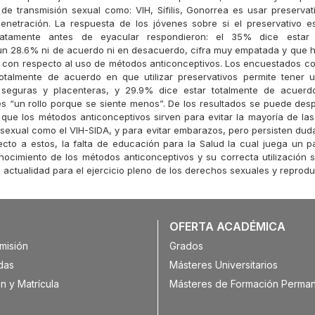
e transmisión sexual como: VIH, Sífilis, Gonorrea es usar preservat
enetración. La respuesta de los jóvenes sobre si el preservativo e
iatamente antes de eyacular respondieron: el 35% dice estar 
n 28.6% ni de acuerdo ni en desacuerdo, cifra muy empatada y que ha
 con respecto al uso de métodos anticonceptivos. Los encuestados c
otalmente de acuerdo en que utilizar preservativos permite tener 
seguras y placenteras, y 29.9% dice estar totalmente de acuer
es “un rollo porque se siente menos”. De los resultados se puede des
que los métodos anticonceptivos sirven para evitar la mayoría de l
 sexual como el VIH-SIDA, y para evitar embarazos, pero persisten duda
ecto a estos, la falta de educación para la Salud la cual juega un p
nocimiento de los métodos anticonceptivos y su correcta utilización 
 actualidad para el ejercicio pleno de los derechos sexuales y reprodu
OFERTA ACADÉMICA
misión
Grados
das
Másteres Universitarios
n y Matrícula
Másteres de Formación Perma