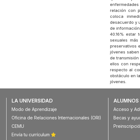
enfermedades d
relación con p
coloca inmed
desacuerdo y u
de información
40.16% estar t
sexuales más 
preservativos 
jóvenes saben 
de transmisión
ellos con resp
respecto al co
obstáculo en la
jóvenes.
LA UNIVERSIDAD
ALUMNOS
Modo de Aprendizaje
Acceso y Ad
Oficina de Relaciones Internacionales (ORI)
Becas y ayu
CEMU
Preinscripció
Envía tu currículum