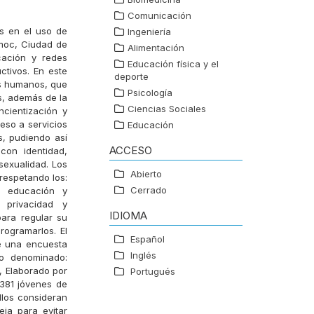
Comunicación
es en el uso de
Ingeniería
émoc, Ciudad de
Alimentación
cación y redes
Educación física y el
ctivos. En este
deporte
os humanos, que
Psicología
s, además de la
Ciencias Sociales
ncientización y
eso a servicios
Educación
s, pudiendo así
ACCESO
con identidad,
sexualidad. Los
Abierto
respetando los:
Cerrado
n, educación y
 privacidad y
IDIOMA
para regular su
rogramarlos. El
Español
te una encuesta
Inglés
io denominado:
, Elaborado por
Portugués
 381 jóvenes de
llos consideran
eja para evitar