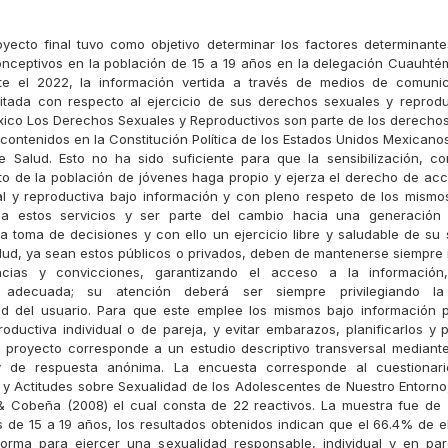
oyecto final tuvo como objetivo determinar los factores determinant
nceptivos en la población de 15 a 19 años en la delegación Cuauht
te el 2022, la información vertida a través de medios de comuni
mitada con respecto al ejercicio de sus derechos sexuales y reprodu
xico Los Derechos Sexuales y Reproductivos son parte de los derech
contenidos en la Constitución Política de los Estados Unidos Mexicano
 Salud. Esto no ha sido suficiente para que la sensibilización, co
 de la población de jóvenes haga propio y ejerza el derecho de acc
l y reproductiva bajo información y con pleno respeto de los mismo
a estos servicios y ser parte del cambio hacia una generación 
a toma de decisiones y con ello un ejercicio libre y saludable de su 
alud, ya sean estos públicos o privados, deben de mantenerse siempre 
ncias y convicciones, garantizando el acceso a la informació
 adecuada; su atención deberá ser siempre privilegiando la
ad del usuario. Para que este emplee los mismos bajo información 
oductiva individual o de pareja, y evitar embarazos, planificarlos y p
 proyecto corresponde a un estudio descriptivo transversal median
y de respuesta anónima. La encuesta corresponde al cuestionar
y Actitudes sobre Sexualidad de los Adolescentes de Nuestro Entorno
& Cobeña (2008) el cual consta de 22 reactivos. La muestra fue de
de 15 a 19 años, los resultados obtenidos indican que el 66.4% de e
orma para ejercer una sexualidad responsable, individual y en par