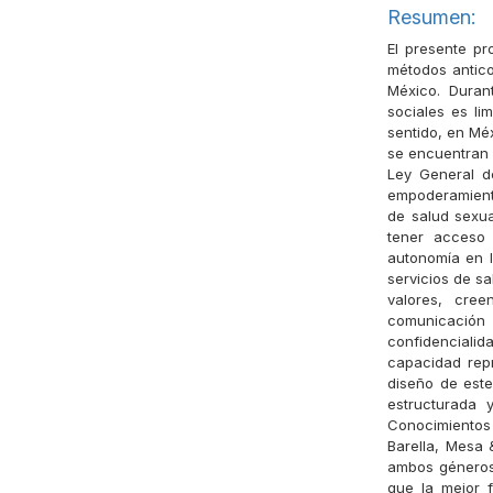
Resumen:
El presente pr
métodos antico
México. Duran
sociales es li
sentido, en Mé
se encuentran 
Ley General de
empoderamiento
de salud sexua
tener acceso 
autonomía en l
servicios de s
valores, cree
comunicación
confidencialid
capacidad repr
diseño de este
estructurada 
Conocimientos 
Barella, Mesa 
ambos géneros 
que la mejor f