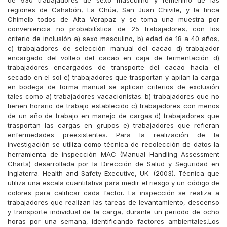
de 930 trabajadores de sexo masculino y femenino de las
regiones de Cahabón, La Chúa, San Juan Chivite, y la finca
Chimelb todos de Alta Verapaz y se toma una muestra por
conveniencia no probabilística de 25 trabajadores, con los
criterio de inclusión a) sexo masculino, b) edad de 18 a 40 años,
c) trabajadores de selección manual del cacao d) trabajador
encargado del volteo del cacao en caja de fermentación d)
trabajadores encargados de transporte del cacao hacia el
secado en el sol e) trabajadores que trasportan y apilan la carga
en bodega de forma manual se aplican criterios de exclusión
tales como a) trabajadores vacacionistas. b) trabajadores que no
tienen horario de trabajo establecido c) trabajadores con menos
de un año de trabajo en manejo de cargas d) trabajadores que
trasportan las cargas en grupos e) trabajadores que refieran
enfermedades preexistentes. Para la realización de la
investigación se utiliza como técnica de recolección de datos la
herramienta de inspección MAC (Manual Handling Assessment
Charts) desarrollada por la Dirección de Salud y Seguridad en
Inglaterra. Health and Safety Executive, UK. (2003). Técnica que
utiliza una escala cuantitativa para medir el riesgo y un código de
colores para calificar cada factor. La inspección se realiza a
trabajadores que realizan las tareas de levantamiento, descenso
y transporte individual de la carga, durante un periodo de ocho
horas por una semana, identificando factores ambientales.Los