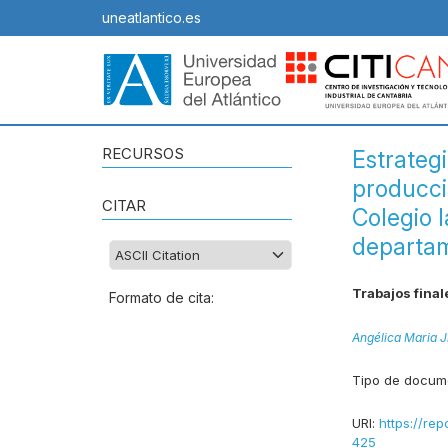
uneatlantico.es
RECURSOS
Estrategi
producci
CITAR
Colegio 
departam
Trabajos final
Formato de cita:
Angélica Maria
Tipo de docum
URI:
https://rep
425