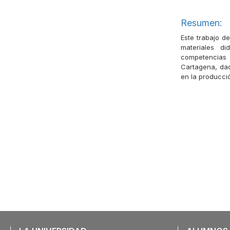
Resumen:
Este trabajo d
materiales di
competencias 
Cartagena, dad
en la producció