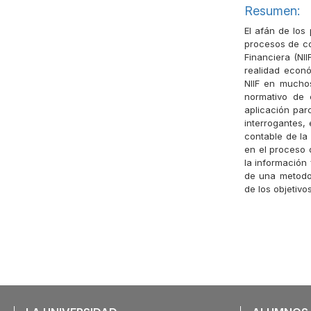
Resumen:
El afán de los
procesos de co
Financiera (NII
realidad econ
NIIF en muchos
normativo de 
aplicación par
interrogantes, 
contable de la
en el proceso 
la información 
de una metodol
de los objetivo