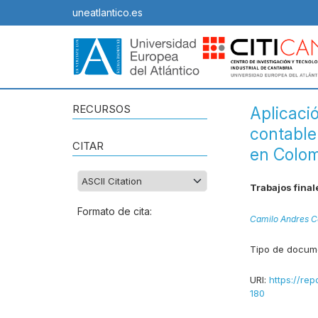
uneatlantico.es
RECURSOS
Aplicaci
contable
CITAR
en Colo
Trabajos final
Formato de cita:
Camilo Andres Co
Tipo de docum
URI:
https://rep
180