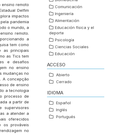
o ensino remoto
Comunicación
stadual Delfim
Ingeniería
xplora impactos
Alimentación
 pela pandemia
todo o mundo, a
Educación física y el
deporte
 ensino remoto.
oporcionando a
Psicología
squisa tem como
Ciencias Sociales
 as principais
Educación
mo as Tics tem
des e desafios
ACCESO
agem no ensino
 as mudanças no
Abierto
a. A concepção
Cerrado
cesso de ensino
do a tecnologia
IDIOMA
no processo de
ada a partir de
Español
e supervisores
Inglés
tas a atender a
Portugués
ais oferecidos
e os prováveis
prendizagem no