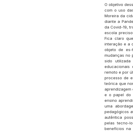
O objetivo dess
com o uso das
Moreira da cid
diante a Pand
da Covid-19, t
escola preciso
Fica claro qu
interação e a 
objeto de es-
mudanças no p
sido utilizad
educacionais 
remoto e por ú
processo de e
teórica que no
aprendizagem c
e o papel do 
ensino aprendi
uma abordagem
pedagógicos at
autêntica pos
pelas tecno-l
benefícios na