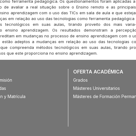
 como ferramenta pedagógica. Os questionamentos foram aplicadas a
o de avaliar a real situação sobre o Ensino remoto e as principa
nsino aprendizagem com o uso das TICs em sala de aula e que esteja
ças em relação ao uso das tecnologias como ferramenta pedagógica 
s tecnológicos em suas aulas, tirando proveito dos mais vari
no ensino aprendizagem. Os resultados demonstram a percepç
reditam em mudanças no processo de ensino aprendizagem com o u
e estão adeptos a mudanças em relação ao uso das tecnologias c
que compreenda métodos tecnológicos em suas aulas, tirando pro
sos que este proporciona no ensino aprendizagem.
OFERTA ACADÉMICA
misión
Grados
das
Másteres Universitarios
n y Matrícula
Másteres de Formación Perma