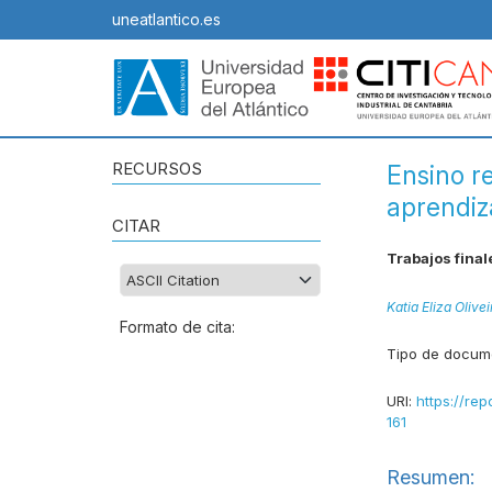
uneatlantico.es
RECURSOS
Ensino r
aprendiz
CITAR
Trabajos final
Katia Eliza Olive
Formato de cita:
Tipo de docum
URI:
https://rep
161
Resumen: