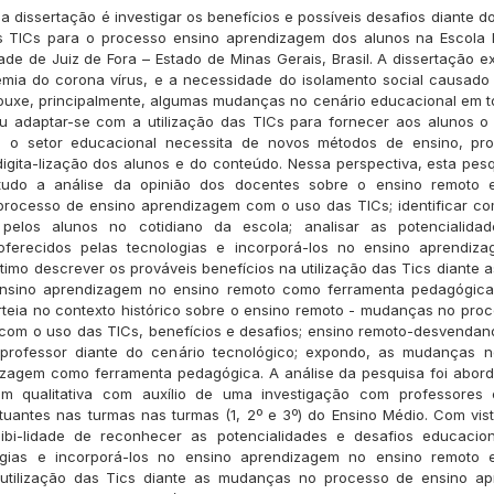
a dissertação é investigar os benefícios e possíveis desafios diante d
 TICs para o processo ensino aprendizagem dos alunos na Escola E
ade de Juiz de Fora – Estado de Minas Gerais, Brasil. A dissertação e
emia do corona vírus, e a necessidade do isolamento social causado
rouxe, principalmente, algumas mudanças no cenário educacional em 
u adaptar-se com a utilização das TICs para fornecer aos alunos o
e o setor educacional necessita de novos métodos de ensino, pr
digita-lização dos alunos e do conteúdo. Nessa perspectiva, esta pe
tudo a análise da opinião dos docentes sobre o ensino remoto e
rocesso de ensino aprendizagem com o uso das TICs; identificar co
a pelos alunos no cotidiano da escola; analisar as potencialida
oferecidos pelas tecnologias e incorporá-los no ensino aprendiz
ltimo descrever os prováveis benefícios na utilização das Tics diante
nsino aprendizagem no ensino remoto como ferramenta pedagógic
rteia no contexto histórico sobre o ensino remoto - mudanças no pro
om o uso das TICs, benefícios e desafios; ensino remoto-desvendan
professor diante do cenário tecnológico; expondo, as mudanças 
zagem como ferramenta pedagógica. A análise da pesquisa foi abord
 qualitativa com auxílio de uma investigação com professores 
uantes nas turmas nas turmas (1, 2º e 3º) do Ensino Médio. Com vis
sibi-lidade de reconhecer as potencialidades e desafios educacion
ogias e incorporá-los no ensino aprendizagem no ensino remoto 
 utilização das Tics diante as mudanças no processo de ensino a