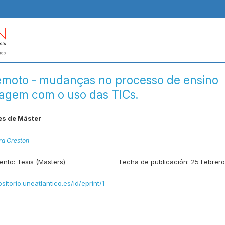
emoto - mudanças no processo de ensino
agem com o uso das TICs.
es de Máster
ira Creston
ento:
Tesis (Masters)
Fecha de publicación:
25 Febrer
ositorio.uneatlantico.es/id/eprint/1