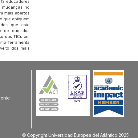
 13 educadores
is mudanças no
m mais abertos
e que apliquem
a-dos que este
ão de que dos
so das TICs em
omo ferramenta
veito dos mais
nente
© Copyright Universidad Europea del Atlántico 2025