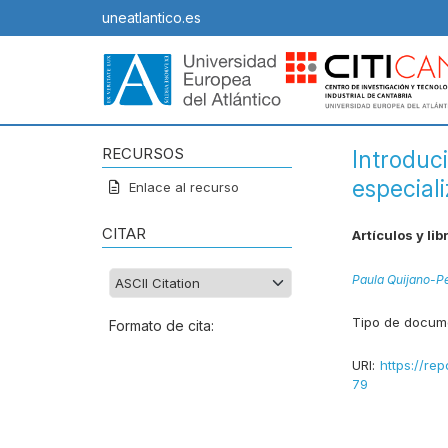
uneatlantico.es
RECURSOS
Introduc
especial
Enlace al recurso
CITAR
Artículos y lib
Paula Quijano-P
Tipo de docum
Formato de cita:
URI:
https://rep
79