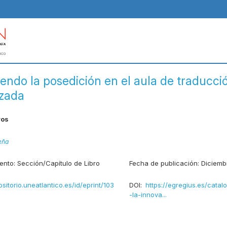
iendo la posedición en el aula de traducci
izada
ros
eña
ento:
Sección/Capítulo de Libro
Fecha de publicación:
Diciemb
ositorio.uneatlantico.es/id/eprint/103
DOI:
https://egregius.es/catal
-la-innova...