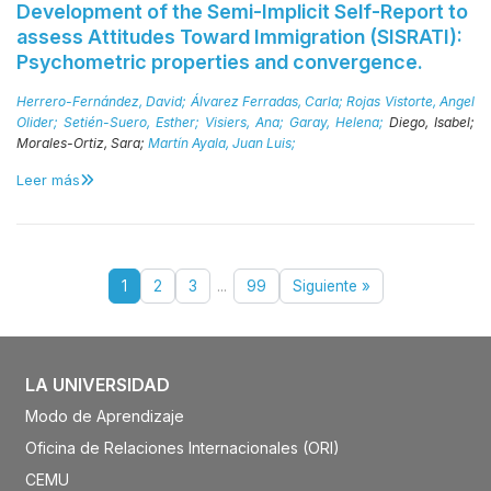
Development of the Semi-Implicit Self-Report to
assess Attitudes Toward Immigration (SISRATI):
Psychometric properties and convergence.
Herrero-Fernández, David;
Álvarez Ferradas, Carla;
Rojas Vistorte, Angel
Olider;
Setién-Suero, Esther;
Visiers, Ana;
Garay, Helena;
Diego, Isabel;
Morales-Ortiz, Sara;
Martín Ayala, Juan Luis;
Leer más
1
2
3
...
99
Siguiente »
LA UNIVERSIDAD
Modo de Aprendizaje
Oficina de Relaciones Internacionales (ORI)
CEMU