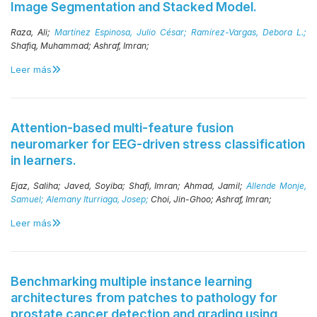
Image Segmentation and Stacked Model.
Raza, Ali;
Martínez Espinosa, Julio César;
Ramírez-Vargas, Debora L.;
Shafiq, Muhammad;
Ashraf, Imran;
Leer más
Attention-based multi-feature fusion
neuromarker for EEG-driven stress classification
in learners.
Ejaz, Saliha;
Javed, Soyiba;
Shafi, Imran;
Ahmad, Jamil;
Allende Monje,
Samuel;
Alemany Iturriaga, Josep;
Choi, Jin-Ghoo;
Ashraf, Imran;
Leer más
Benchmarking multiple instance learning
architectures from patches to pathology for
prostate cancer detection and grading using