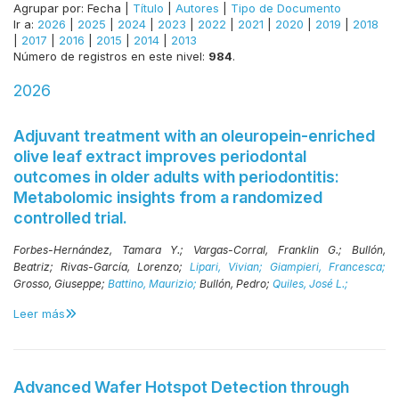
Agrupar por:
Fecha
|
Título
|
Autores
|
Tipo de Documento
Ir a:
2026
|
2025
|
2024
|
2023
|
2022
|
2021
|
2020
|
2019
|
2018
|
2017
|
2016
|
2015
|
2014
|
2013
Número de registros en este nivel:
984
.
2026
Adjuvant treatment with an oleuropein-enriched
olive leaf extract improves periodontal
outcomes in older adults with periodontitis:
Metabolomic insights from a randomized
controlled trial.
Forbes-Hernández, Tamara Y.;
Vargas-Corral, Franklin G.;
Bullón,
Beatriz;
Rivas-García, Lorenzo;
Lipari, Vivian;
Giampieri, Francesca;
Grosso, Giuseppe;
Battino, Maurizio;
Bullón, Pedro;
Quiles, José L.;
Leer más
Advanced Wafer Hotspot Detection through