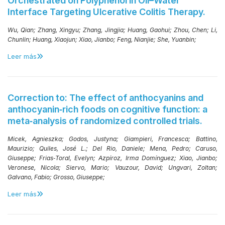
Orchestrated on Polyphenol in Oil–Water
Interface Targeting Ulcerative Colitis Therapy.
Wu, Qian;
Zhang, Xingyu;
Zhang, Jingjia;
Huang, Gaohui;
Zhou, Chen;
Li,
Chunlin;
Huang, Xiaojun;
Xiao, Jianbo;
Feng, Nianjie;
She, Yuanbin;
Leer más
Correction to: The effect of anthocyanins and
anthocyanin‑rich foods on cognitive function: a
meta‑analysis of randomized controlled trials.
Micek, Agnieszka;
Godos, Justyna;
Giampieri, Francesca;
Battino,
Maurizio;
Quiles, José L.;
Del Rio, Daniele;
Mena, Pedro;
Caruso,
Giuseppe;
Frias‑Toral, Evelyn;
Azpíroz, Irma Domínguez;
Xiao, Jianbo;
Veronese, Nicola;
Siervo, Mario;
Vauzour, David;
Ungvari, Zoltan;
Galvano, Fabio;
Grosso, Giuseppe;
Leer más