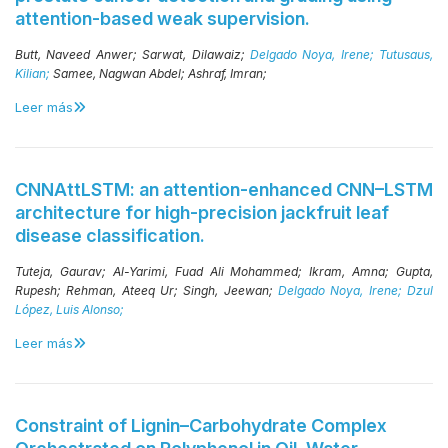
attention-based weak supervision.
Butt, Naveed Anwer;
Sarwat, Dilawaiz;
Delgado Noya, Irene;
Tutusaus,
Kilian;
Samee, Nagwan Abdel;
Ashraf, Imran;
Leer más
CNNAttLSTM: an attention-enhanced CNN–LSTM
architecture for high-precision jackfruit leaf
disease classification.
Tuteja, Gaurav;
Al-Yarimi, Fuad Ali Mohammed;
Ikram, Amna;
Gupta,
Rupesh;
Rehman, Ateeq Ur;
Singh, Jeewan;
Delgado Noya, Irene;
Dzul
López, Luis Alonso;
Leer más
Constraint of Lignin–Carbohydrate Complex