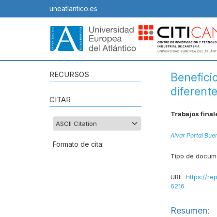
uneatlantico.es
RECURSOS
Benefici
diferente
CITAR
Trabajos fina
Alvar Portal Bue
Formato de cita:
Tipo de docum
URI:
https://re
6216
Resumen: