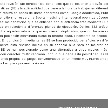
 esta revisión fue conocer los beneficios que se obtienen a través de
ticas (BE) y la aplicabilidad que tiene a la hora de trabajar en diferen
e realizó en bases de datos concretas como: Google académico, Pubm
onditioning research y Sports medicine international open. La búsque
es: los beneficios que se obtienen con el entrenamiento mediante BE y 
s en relación a diferentes planos de ejecución. De los 332 artícul
dos aquellos artículos que estuviesen duplicados, que no tuviesen 
 la población examinada fuese la tercera edad. Finalmente se selecci
s. En conclusión, mediante las BE se han producido beneficios en dife
mente esta revisión incidió en su eficacia a la hora de mejorar ac
s BE se han posicionado como una alternativa a otros medios más
 con carácter multidireccional, con lo que dada esta posibilidad las B
iones propias del juego, convirtiéndose en un medio muy interesante 
ncluso para prevenir lesiones.