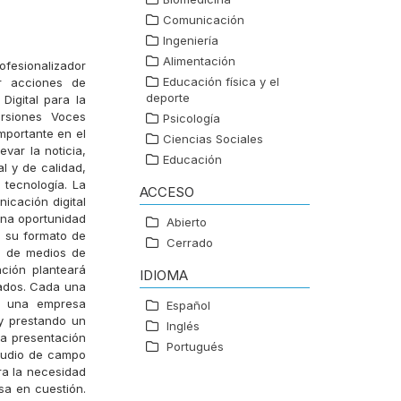
Comunicación
Ingeniería
Alimentación
ofesionalizador
Educación física y el
ar acciones de
deporte
Digital para la
ersiones Voces
Psicología
mportante en el
Ciencias Sociales
var la noticia,
Educación
l y de calidad,
 tecnología. La
ACCESO
icación digital
una oportunidad
Abierto
a su formato de
Cerrado
e de medios de
ción planteará
IDIOMA
eados. Cada una
o una empresa
Español
 y prestando un
Inglés
la presentación
Portugués
studio de campo
ra la necesidad
sa en cuestión.