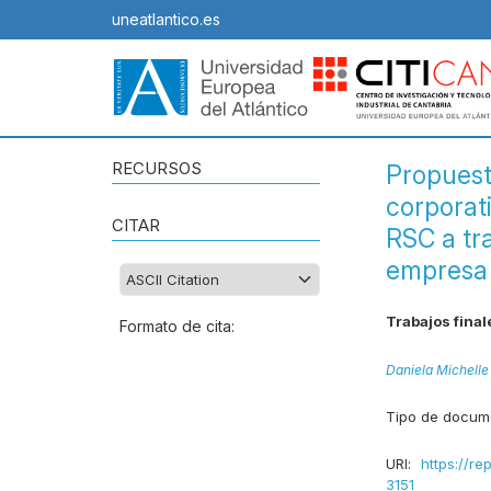
uneatlantico.es
RECURSOS
Propuest
corporat
CITAR
RSC a tr
empresa 
Trabajos final
Formato de cita:
Daniela Michelle
Tipo de docum
URI:
https://re
3151