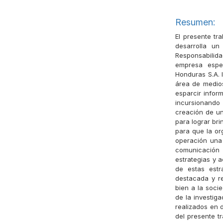
Resumen:
El presente tr
desarrolla un
Responsabilida
empresa espec
Honduras S.A. 
área de medios
esparcir infor
incursionando 
creación de un
para lograr br
para que la or
operación una
comunicación 
estrategias y 
de estas est
destacada y re
bien a la soci
de la investig
realizados en 
del presente t