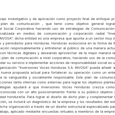
abajo investigativo y de aplicación como proyecto final de enfoque pr
 plan de comunicación , que tiene como objetivo general logr
d Social Corporativa haciendo uso de estrategias de Comunicación 
ializada en medios de comunicación y corporación radial “Inv
INVOSA”; dicha entidad es una empresa que apunta a un sector muy i
 y periodismo para Honduras. Honduras evoluciona en la forma de lle
mación responsablemente y entretener al público de una manera actua
con técnicas digitales y deseando aprovechar de la mejor manera la
 plan de comunicación a nivel corporativo, haciendo uso de la comun
indar su servicio e implementar acciones de responsabilidad social es 
ganización “Inversiones Voces Honduras S.A. INVOSA” pueda añadir 
 nueva propuesta actual para fortalecer su operación como un ent
a la vanguardia y socialmente responsable. Este plan de comunica
acciones tanto internas como externas para lograr los objetivos plant
rategias ayudará a que Inversiones Voces Honduras crezca com
conocida con un alto posicionamiento frente a su público objetivo
edad hondureña. Para lograr el diseño de dicho plan y complementar 
ación, se incluirá un diagnóstico de la empresa y los resultados del e
dicha organización a través de un diseño estructural especializado pa
rabajo, aplicado mediante encuestas virtuales a miembros de la empre