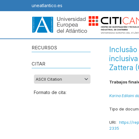
uneatlantico.es
RECURSOS
Inclusão
inclusiv
CITAR
Zattera (
Trabajos final
Formato de cita:
Karina Edilaini d
Tipo de docum
URI:
https://re
2335