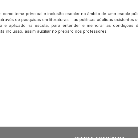
m como tema principal a inclusão escolar no âmbito de uma escola públ
através de pesquisas em literaturas – as políticas públicas existentes
o é aplicado na escola, para entender e melhorar as condições 
ta inclusão, assim auxiliar no preparo dos professores.