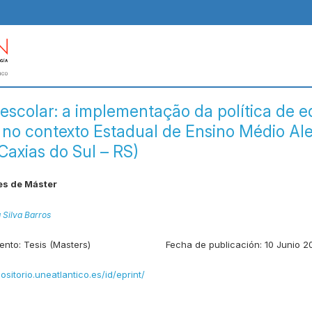
 escolar: a implementação da política de 
a no contexto Estadual de Ensino Médio Al
Caxias do Sul – RS)
es de Máster
a Silva Barros
ento:
Tesis (Masters)
Fecha de publicación:
10 Junio 2
positorio.uneatlantico.es/id/eprint/