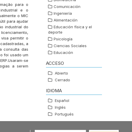
ormação para o
Comunicación
ndustrial e o
Ingeniería
ualmente o MIC
Alimentación
til para ajudar
 industrial do
Educación física y el
deporte
icenciamento,
visa permitir o
Psicología
 cadastradas, a
Ciencias Sociales
 a consulta das
Educación
ho foi usado um
 ERP.Usaram-se
ACCESO
logias a serem
Abierto
Cerrado
IDIOMA
Español
Inglés
Portugués