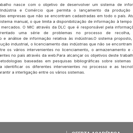
abalho nasce com o objetivo de desenvolver um sistema de inf
a Indústria e Comércio que permita o lançamento da produção i
 das empresas que não se encontram cadastradas em todo o país. At
istema manual, o que limita a disponibilização de informação à tempo ú
s mercados. O MIC através da DLC que é responsável pela informação
rentado uma série de problemas no processo de recolha, l
e análise de informação relativa às indústrias.O sistema proposto, 
dução industrial, o licenciamento das indústrias que não se encontram
ntre os vários intervenientes no licenciamento, o armazenamento e
stentes no país através da web.Para alcançar os objetivos deste trabal
etodologias baseadas em pesquisas bibliográficas sobre sistemas
a identificar os diferentes intervenientes no processo e as tecno
antir a interligação entre os vários sistemas.