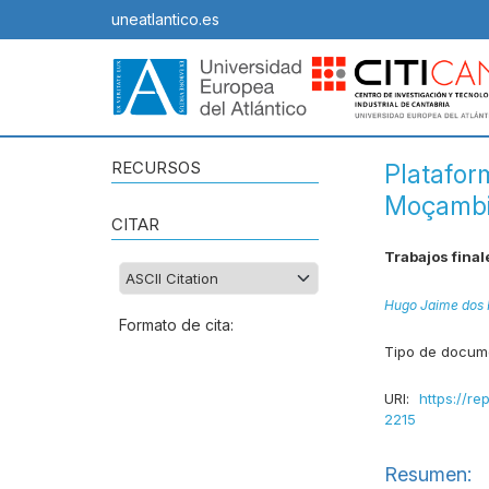
uneatlantico.es
RECURSOS
Platafor
Moçamb
CITAR
Trabajos final
Hugo Jaime dos
Formato de cita:
Tipo de docum
URI:
https://re
2215
Resumen: