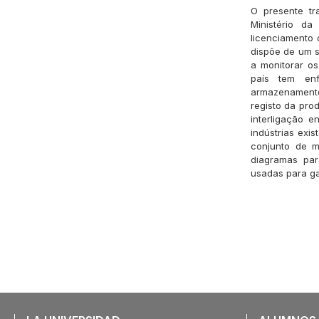
O presente tr
Ministério d
licenciamento
dispõe de um s
a monitorar o
país tem enf
armazenamento 
registo da pro
interligação e
indústrias exi
conjunto de m
diagramas par
usadas para gar