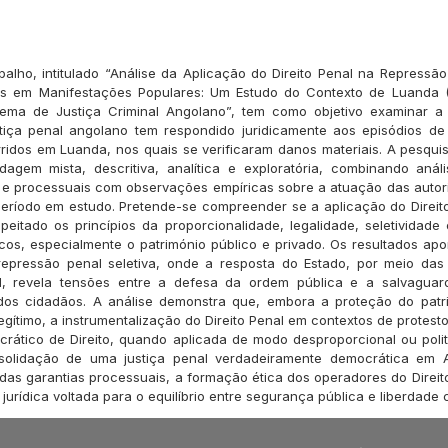
balho, intitulado “Análise da Aplicação do Direito Penal na Repressã
is em Manifestações Populares: Um Estudo do Contexto de Luanda 
tema de Justiça Criminal Angolano”, tem como objetivo examinar 
stiça penal angolano tem respondido juridicamente aos episódios de
ridos em Luanda, nos quais se verificaram danos materiais. A pesqu
agem mista, descritiva, analítica e exploratória, combinando análi
e processuais com observações empíricas sobre a atuação das autori
 período em estudo. Pretende-se compreender se a aplicação do Direit
peitado os princípios da proporcionalidade, legalidade, seletividade e
icos, especialmente o património público e privado. Os resultados a
epressão penal seletiva, onde a resposta do Estado, por meio das 
nal, revela tensões entre a defesa da ordem pública e a salvaguard
dos cidadãos. A análise demonstra que, embora a proteção do patr
legítimo, a instrumentalização do Direito Penal em contextos de protesto
rático de Direito, quando aplicada de modo desproporcional ou polit
olidação de uma justiça penal verdadeiramente democrática em 
 das garantias processuais, a formação ética dos operadores do Direi
jurídica voltada para o equilíbrio entre segurança pública e liberdade c