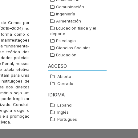
Comunicación
Ingeniería
Alimentación
o de Crimes por
Educación física y el
(2019–2024) no
deporte
a forma como o
 manifestações
Psicología
isa fundamenta-
Ciencias Sociales
se teórica das
Educación
dades policiais
o Penal, nesses
ACCESO
 tutela efetiva
pontam para uma
Abierto
instituições de
Cerrado
a dos direitos
imónio seja um
IDIOMA
 pode fragilizar
izado. Conclui-
Español
Angola exige o
Inglés
to e a promoção
Portugués
ívica.