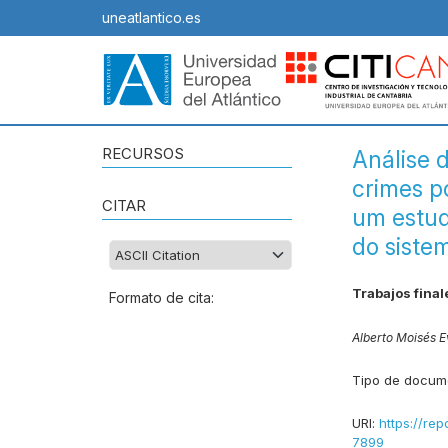
uneatlantico.es
RECURSOS
Análise 
crimes p
CITAR
um estud
do sistem
Trabajos final
Formato de cita:
Alberto Moisés E
Tipo de docum
URI:
https://rep
7899