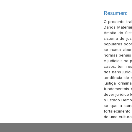
Resumen:
O presente tra
Danos Materia
Âmbito do Sis
sistema de ju
populares ocor
se numa abord
normas penais 
e judiciais no
casos, tem res
dos bens juríd
tendência de r
justiça crimi
fundamentais 
dever jurídico 
o Estado Democ
se que a cons
fortalecimento
de uma cultura 