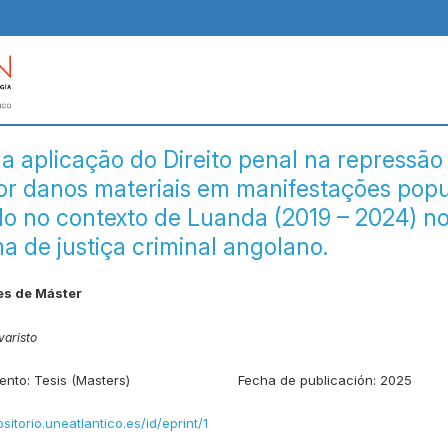
da aplicação do Direito penal na repressão
or danos materiais em manifestações popu
o no contexto de Luanda (2019 – 2024) n
a de justiça criminal angolano.
es de Máster
varisto
ento:
Tesis (Masters)
Fecha de publicación:
2025
ositorio.uneatlantico.es/id/eprint/1