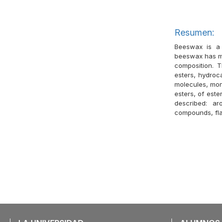
Resumen:
Beeswax is a 
beeswax has ma
composition. 
esters, hydroc
molecules, mon
esters, of est
described: a
compounds, fla