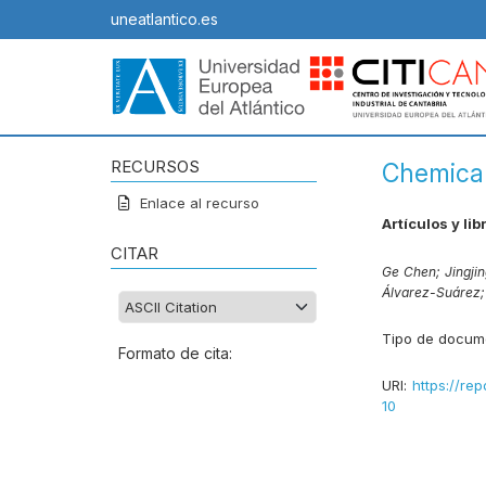
uneatlantico.es
RECURSOS
Chemical
Enlace al recurso
Artículos y lib
CITAR
Ge Chen;
Jingji
Álvarez-Suárez
Tipo de docum
Formato de cita:
URI:
https://rep
10