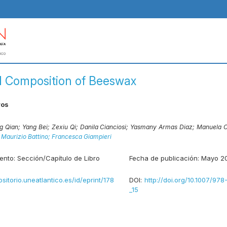
 Composition of Beeswax
ros
ng Qian;
Yang Bei;
Zexiu Qi;
Danila Cianciosi;
Yasmany Armas Diaz;
Manuela C
;
Maurizio Battino;
Francesca Giampieri
ento:
Sección/Capítulo de Libro
Fecha de publicación:
Mayo 2
ositorio.uneatlantico.es/id/eprint/178
DOI:
http://doi.org/10.1007/97
_15