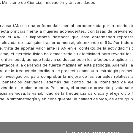
s:
Ministerio de Ciencia, Innovación y Universidades
rviosa (AN) es una enfermedad mental caracterizada por la restricció
fecta principalmente a mujeres adolescentes, con tasas de prevalenci
sta el 4%. Es importante destacar que esta enfermedad represe
 elevada de cualquier trastorno mental, alcanzando el 5%. Por todo el
 trata de aportar valor ante la AN en el contexto de la actividad físi
ema, el ejercicio físico ha demostrado su efectividad para revertir la
a enfermedad, aunque todavía se desconocen los efectos de aplicar tip
ientados a la ganancia de fuerza máxima en esta patología. Además, la
idad de la frecuencia cardíaca se presenta como una estrategia prome
 investigación, para comprobar la mejora de las variables relativas a
 beneficios derivados, además del control de la intensidad de eje
avés de este biomarcador. Por tanto, el presente proyecto pivota sob
rexia nerviosa, la variabilidad de la frecuencia cardíaca y el ejercicio 
de la sintomatología y en consiguiente, la calidad de vida, de este gru