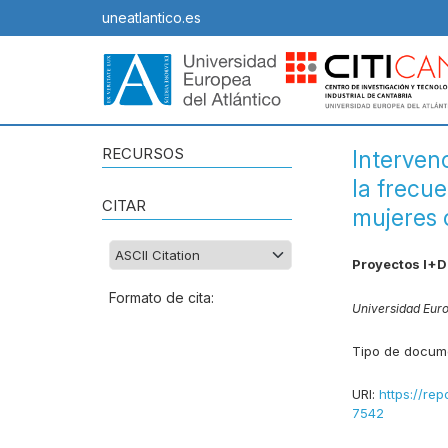
uneatlantico.es
RECURSOS
Intervenc
la frecue
CITAR
mujeres 
Proyectos I+D
Formato de cita:
Universidad Eur
Tipo de docum
URI:
https://rep
7542