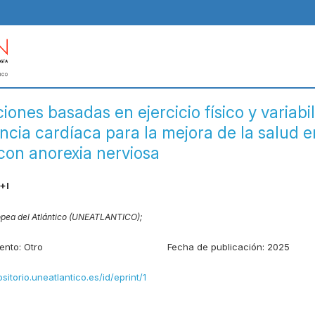
iones basadas en ejercicio físico y variabi
ncia cardíaca para la mejora de la salud e
con anorexia nerviosa
+I
opea del Atlántico (UNEATLANTICO);
ento:
Otro
Fecha de publicación:
2025
ositorio.uneatlantico.es/id/eprint/1