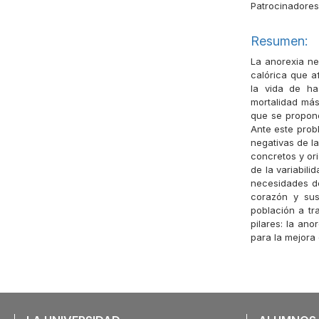
Patrocinadore
Resumen:
La anorexia ne
calórica que a
la vida de ha
mortalidad más
que se propone,
Ante este probl
negativas de l
concretos y or
de la variabil
necesidades de
corazón y sus
población a tr
pilares: la ano
para la mejora 