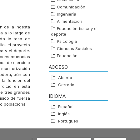
Comunicación
Ingeniería
Alimentación
n de la ingesta
Educación física y el
a a lo largo de
deporte
nta la tasa de
Psicología
lo, el proyecto
Ciencias Sociales
ca y el deporte.
Educación
s consecuencias
os de ejercicio
ACCESO
 monitorización
tedora, aún con
Abierto
 la función del
Cerrado
rcicio en esta
re tres grandes
IDIOMA
físico de fuerza
po poblacional.
Español
Inglés
Portugués