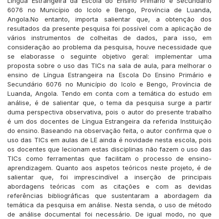
Língua Estrangeira da Escola do Ensino Primário e Secundário
6076 no Município do Icolo e Bengo, Província de Luanda,
Angola.No entanto, importa salientar que, a obtenção dos
resultados da presente pesquisa foi possível com a aplicação de
vários instrumentos de colheitas de dados, para isso, em
consideração ao problema da pesquisa, houve necessidade que
se elaborasse o seguinte objetivo geral: implementar uma
proposta sobre o uso das TICs na sala de aula, para melhorar o
ensino de Língua Estrangeira na Escola Do Ensino Primário e
Secundário 6076 no Município do Icolo e Bengo, Província de
Luanda, Angola. Tendo em conta com a temática do estudo em
análise, é de salientar que, o tema da pesquisa surge a partir
duma perspectiva observativa, pois o autor do presente trabalho
é um dos docentes de Língua Estrangeira da referida Instituição
do ensino. Baseando na observação feita, o autor confirma que o
uso das TICs em aulas de LE ainda é novidade nesta escola, pois
os docentes que lecionam estas disciplinas não fazem o uso das
TICs como ferramentas que facilitam o processo de ensino-
aprendizagem. Quanto aos aspetos teóricos neste projeto, é de
salientar que, foi imprescindível a inserção de principais
abordagens teóricas com as citações e com as devidas
referências bibliográficas que sustentaram a abordagem da
temática da pesquisa em análise. Nesta senda, o uso de método
de análise documental foi necessário. De igual modo, no que