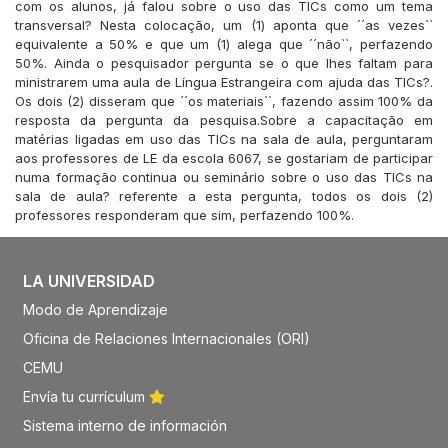
com os alunos, já falou sobre o uso das TICs como um tema
transversal? Nesta colocação, um (1) aponta que ´´as vezes``
equivalente a 50% e que um (1) alega que ´´não``, perfazendo
50%. Ainda o pesquisador pergunta se o que lhes faltam para
ministrarem uma aula de Língua Estrangeira com ajuda das TICs?.
Os dois (2) disseram que ´´os materiais``, fazendo assim 100% da
resposta da pergunta da pesquisa.Sobre a capacitação em
matérias ligadas em uso das TICs na sala de aula, perguntaram
aos professores de LE da escola 6067, se gostariam de participar
numa formação continua ou seminário sobre o uso das TICs na
sala de aula? referente a esta pergunta, todos os dois (2)
professores responderam que sim, perfazendo 100%.
LA UNIVERSIDAD
Modo de Aprendizaje
Oficina de Relaciones Internacionales (ORI)
CEMU
Envía tu currículum
Sistema interno de información