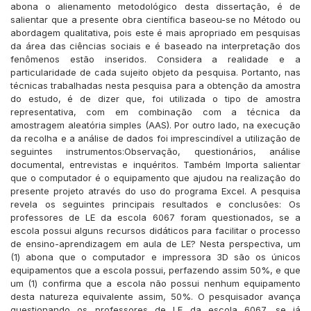
abona o alienamento metodológico desta dissertação, é de
salientar que a presente obra científica baseou-se no Método ou
abordagem qualitativa, pois este é mais apropriado em pesquisas
da área das ciências sociais e é baseado na interpretação dos
fenômenos estão inseridos. Considera a realidade e a
particularidade de cada sujeito objeto da pesquisa. Portanto, nas
técnicas trabalhadas nesta pesquisa para a obtenção da amostra
do estudo, é de dizer que, foi utilizada o tipo de amostra
representativa, com em combinação com a técnica da
amostragem aleatória simples (AAS). Por outro lado, na execução
da recolha e a análise de dados foi imprescindível a utilização de
seguintes instrumentos:Observação, questionários, análise
documental, entrevistas e inquéritos. Também Importa salientar
que o computador é o equipamento que ajudou na realização do
presente projeto através do uso do programa Excel. A pesquisa
revela os seguintes principais resultados e conclusões: Os
professores de LE da escola 6067 foram questionados, se a
escola possui alguns recursos didáticos para facilitar o processo
de ensino-aprendizagem em aula de LE? Nesta perspectiva, um
(1) abona que o computador e impressora 3D são os únicos
equipamentos que a escola possui, perfazendo assim 50%, e que
um (1) confirma que a escola não possui nenhum equipamento
desta natureza equivalente assim, 50%. O pesquisador avança
questionando os professores de LE da escola 6067, se já