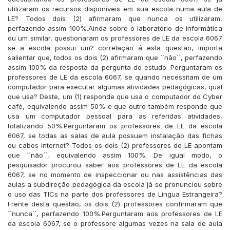
utilizaram os recursos disponíveis em sua escola numa aula de
LE? Todos dois (2) afirmaram que nunca os utilizaram,
perfazendo assim 100%.Ainda sobre o laboratório de informática
ou um similar, questionaram os professores de LE da escola 6067
se a escola possui um? correlação á esta questão, importa
salientar que, todos os dois (2) afirmaram que ´´não``, perfazendo
assim 100% da resposta da pergunta do estudo. Perguntaram os
professores de LE da escola 6067, se quando necessitam de um
computador para executar algumas atividades pedagógicas, qual
que usa? Deste, um (1) responde que usa o computador do Cyber
café, equivalendo assim 50% e que outro também responde que
usa um computador pessoal para as referidas atividades,
totalizando 50%.Perguntaram os professores de LE da escola
6067, se todas as salas de aula possuem instalação das fichas
ou cabos internet? Todos os dois (2) professores de LE apontam
que ´´não´´, equivalendo assim 100%. De igual modo, o
pesquisador procurou saber aos professores de LE da escola
6067, se no momento de inspeccionar ou nas assistências das
aulas a subdireção pedagógica da escola já se pronunciou sobre
o uso das TICs na parte dos professores de Língua Estrangeira?
Frente desta questão, os dois (2) professores confirmaram que
´´nunca´´, perfazendo 100%.Perguntaram aos professores de LE
da escola 6067, se o professore algumas vezes na sala de aula