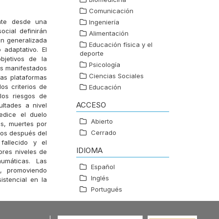
Comunicación
ente desde una
Ingeniería
ocial definirán
Alimentación
ón generalizada
Educación física y el
adaptativo. El
deporte
bjetivos de la
Psicología
es manifestados
Ciencias Sociales
las plataformas
os criterios de
Educación
los riesgos de
ACCESO
ltades a nivel
edice el duelo
Abierto
ás, muertes por
Cerrado
ños después del
fallecido y el
IDIOMA
ores niveles de
umáticas. Las
Español
o, promoviendo
Inglés
stencial en la
Portugués