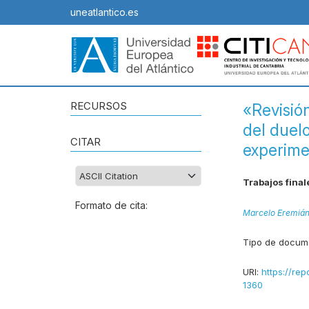
uneatlantico.es
RECURSOS
«Revisió
del duel
CITAR
experime
Trabajos final
Formato de cita:
Marcelo Eremián
Tipo de docum
URI:
https://rep
1360