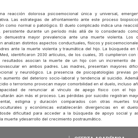
na reacción dolorosa psicoemocional única y universal, emerg
cativa. Las estrategias de afrontamiento ante este proceso biopsicos
ón como normal o patológico. El duelo complicado indica una reacci
e, persistente durante un período más allá de lo considerado como 
co demuestra mayor prevalencia ante una muerte violenta. Los o
ón analizan distintos aspectos conductuales, físicos y psicoemocional
res ante la muerte violenta y traumática del hijo. La búsqueda en 
ed, identificaron 2030 artículos, de los cuales, 35 cumplieron con l
Los resultados asocian la muerte de un hijo con un incremento de 
diovascular en ambos padres. Las madres, presentan mayores dificu
mocional y neurológico. La presencia de psicopatologías previas pr
 aumento del deterioro socio-laboral y tendencia al suicidio. Adem
cidio o terrorismo provocan mayor comorbilidad en el duelo, incluso a
apacidad de renunciar al vínculo de apego físico con el hijo 
icultarán aún más el proceso. Las pérdidas por suicidio registran may
mental, estigma y duración comparados con otras muertes tra
cioculturales y económicas establecerán divergencias en el duel
adosde dificultad para acceder a la búsqueda de apoyo social y asi
la muerte ydesarrollo del crecimiento postraumático.