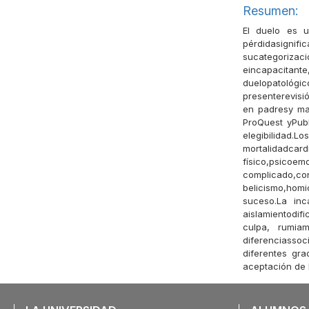
Resumen:
El duelo es u
pérdidasignifi
sucategorizaci
eincapacitant
duelopatológi
presenterevisi
en padresy mad
ProQuest yPubM
elegibilidad.
mortalidadcar
físico,psicoe
complicado,con
belicismo,homi
suceso.La inc
aislamientodif
culpa, rumia
diferenciasso
diferentes gr
aceptación de 